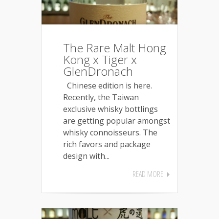
The Rare Malt Hong
Kong x Tiger x
GlenDronach
Chinese edition is here.
Recently, the Taiwan
exclusive whisky bottlings
are getting popular amongst
whisky connoisseurs. The
rich favors and package
design with...
READ MORE