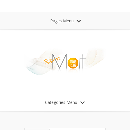
Sipping Malt Whisky 微醺之醉 威士忌
Pages Menu
Categories Menu