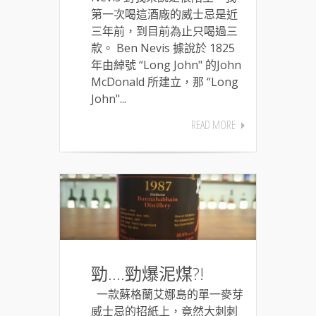
第一次喝這酒廠的威士忌是近
三年前，到目前為止只喝過三
款。 Ben Nevis 據說於 1825
年由綽號 “Long John" 的John
McDonald 所建立，那 “Long
John"...
READ MORE
勁….勁爆泥煤?!
一款蘇格蘭艾娜島的單一麥芽
威士忌的招紙上，竟然大刺刺