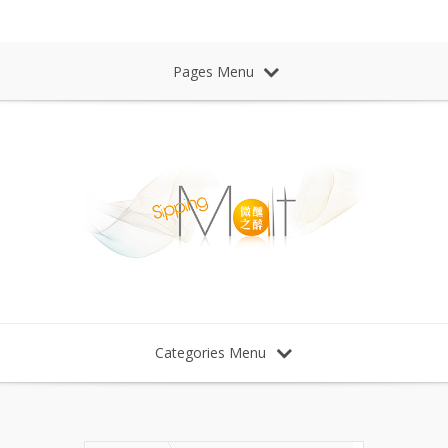
Sipping Malt Whisky 微醺之醉 威士忌
Pages Menu
Categories Menu