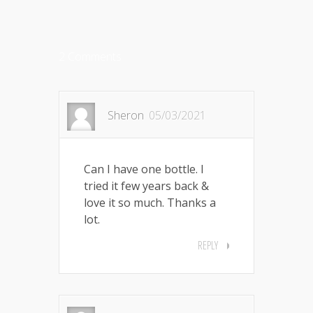
2 Comments
Sheron
05/03/2021
Can I have one bottle. I
tried it few years back &
love it so much. Thanks a
lot.
REPLY