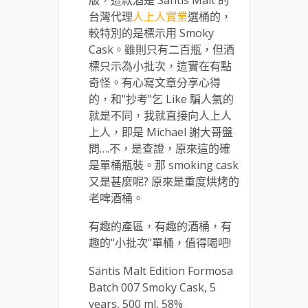
台灣代理
人上人實業
選桶的，
較特別的是標示用 Smoky
Cask。雖則只有二百瓶，但酒
標只示為小批次，這實在有點
奇怪。有心寫文章分享心得
的，和"抄考"乞 Like 騙人氣的
就是不同，我就直接向人上人
上人，即是 Michael 謝大哥盤
問….不，是查證，原來這的確
是單桶瓶裝。那 smoking cask
又是甚麼呢? 原來是重度烘烤的
老啤酒桶。
有趣的產區，有趣的酒桶，有
趣的"小批次"單桶，值得喝吧!
Säntis Malt Edition Formosa
Batch 007 Smoky Cask, 5
years, 500 ml, 58%