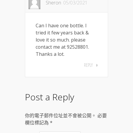
Sheron
05/03/2021
Can I have one bottle. I
tried it few years back &
love it so much. please
contact me at 92528801.
Thanks a lot.
REPLY
Post a Reply
你的電子郵件位址並不會被公開。 必要
欄位標記為
*