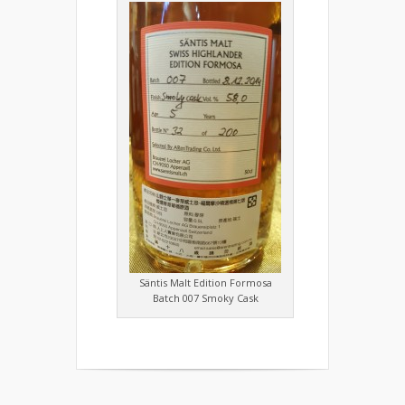
Säntis Malt Edition Formosa
Batch 007 Smoky Cask