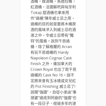
酒桶，霖酒桶，馬德拉桶，
紅酒桶，法國蘇玳與匈牙利
Tokaji 甜酒桶也拿來用
作"過桶"陳年威士忌之用，
過桶的目的就是要將木桶原
酒的風味滲入到威士忌的酒
液之中，令威士忌帶有"獨
特"的風格。說到干邑過
桶，除了蘇格蘭的 Arran
有玩干邑過桶的 Hardy
Napoleon Cognac Cask
Finish 之外，連加拿大的
Crown Royal 也出了款干邑
過桶的 Cask No 16。說不
定將來會有玉冰燒或女兒紅
的 Pot Finishing 威士忌了!
說開"強國"，自從小弟由"事
頭婆"過底到阿爺的"強國"也
有一段日子，經過多年的浸