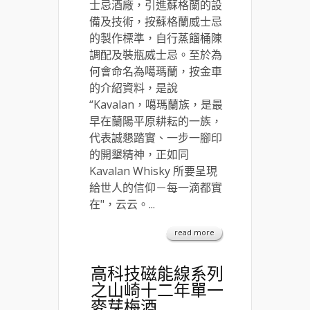
士忌酒廠，引進蘇格蘭的設
備及技術，按蘇格蘭威士忌
的製作標準，自行蒸餾桶陳
調配及裝瓶威士忌。至於為
何會命名為噶瑪蘭，按金車
的介紹資料，是說
“Kavalan，噶瑪蘭族，是最
早在蘭陽平原耕耘的一族，
代表誠懇踏實、一步一腳印
的開墾精神，正如同
Kavalan Whisky 所要呈現
給世人的信仰－每一滴都實
在"，云云。...
read more
高科技磁能線系列
之山崎十二年單一
麥芽梅酒