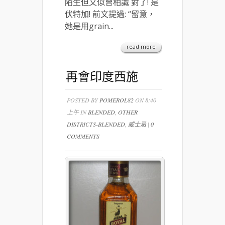
陌生但又似曾相識 對了! 是
伏特加! 前文提過: “留意，
她是用grain...
read more
再會印度西施
POSTED BY
POMEROL82
ON 8:40
上午 IN
BLENDED
,
OTHER
DISTRICTS-BLENDED
,
威士忌
|
0
COMMENTS