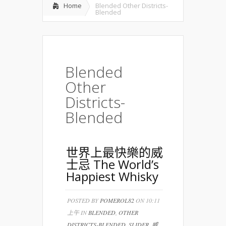
Home
Blended Other Districts-
Blended
Blended
Other
Districts-
Blended
世界上最快樂的威
士忌 The World’s
Happiest Whisky
POSTED BY
POMEROL82
ON 10:11
上午 IN
BLENDED
,
OTHER
DISTRICTS-BLENDED
,
SLIDER
,
威