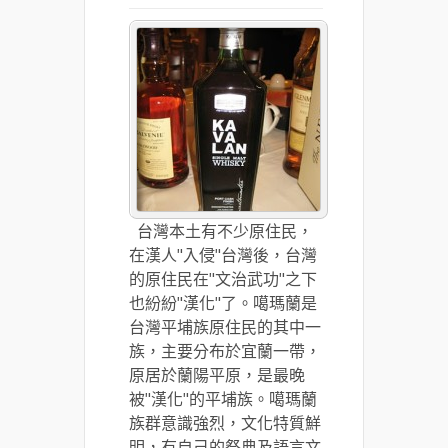
台灣本土有不少原住民，
在漢人"入侵"台灣後，台灣
的原住民在"文治武功"之下
也紛紛"漢化"了。噶瑪蘭是
台灣平埔族原住民的其中一
族，主要分布於宜蘭一帶，
原居於蘭陽平原，是最晚
被"漢化"的平埔族。噶瑪蘭
族群意識強烈，文化特質鮮
明，有自己的祭典及語言文