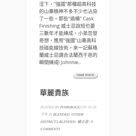
淫下，"強國"那種超高科技
的山寨精神不多不少也沾染
了一些。那些"過桶" Cask
Finishing 威士忌說短也要
三數年才能練成，小弟忽發
奇想，應用"強國"山寨高科
技磁能線技術，來一記蘇格
蘭威士忌調合法蘭西干邑的
瞬間練成! Johnnie...
read more
華麗貴族
POSTED BY
POMEROL82
ON 10:20
下午 IN
BLENDED
,
OTHER
DISTRICTS-BLENDED
,
威士忌
|
0
COMMENTS