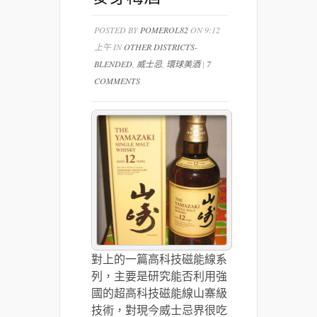
POSTED BY
POMEROL82
ON 9:12
上午 IN
OTHER DISTRICTS-
BLENDED
,
威士忌
,
環球美酒
|
7
COMMENTS
對上的一篇高科技磁能線系
列，主要是研究能否利用強
國的超高科技磁能線山寨級
技術，對現今威士忌界很吃