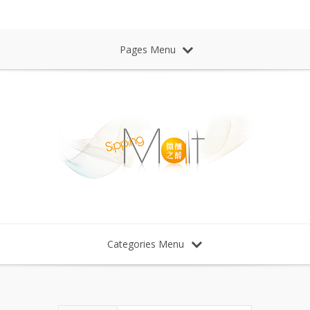
Sipping Malt Whisky 微醺之醉 威士忌
Pages Menu
Categories Menu