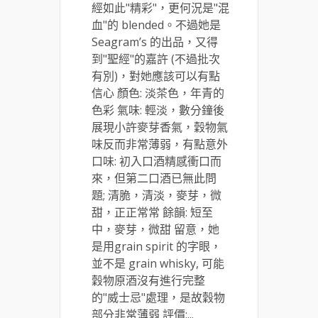
經如此"精彩"，更何況是"混
血"的 blended。不過她是
Seagram’s 的出品，又得
到"聖經"的嘉許 (不過批次
有別)，對她應該可以有點
信心 顏色: 淡茶色，年青的
色彩 氣味: 輕淡，數分鐘後
展現小許麥芽香氣，穀物氣
味反而非常薄弱，有點意外
口味: 初入口酒精感衝口而
來，但第二口酒已無此問
題; 清脆，清淡，麥芽，微
甜，正正常常 餘韻: 短至
中，麥芽，微甜 留意，她
是用grain spirit 的字眼，
並不是 grain whisky, 可能
穀物原酒沒有進行完整
的"威士忌"處理，是故穀物
部分非常薄弱 評價:...