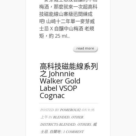
梅酒，那麼就來一次超高科
技磁能線山寨級迅間練成
吧! 山崎十二年單一麥芽威
士忌 X 自釀中山梅酒 老規
矩，約 25 ml...
read more
高科技磁能線系列
之 Johnnie
Walker Gold
Label VSOP
Cognac
POSTED BY
POMEROL82
ON 9:36
上午 IN
BLENDED
,
OTHER
DISTRICTS-BLENDED
,
OTHERS
,
威
士忌
,
白蘭地
|
1 COMMENT