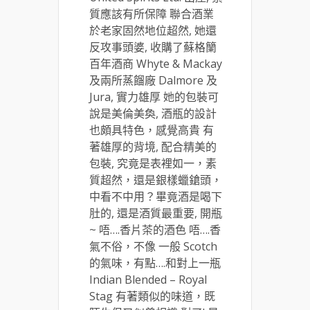
質應該有所保障 聯合酒業
於老家固然地位超然, 她還
反攻事頭婆, 收購了蘇格籣
百年酒商 Whyte & Mackay
及兩所蒸餾廠 Dalmore 及
Jura, 實力雄厚 她的包裝可
說是美倫美奐, 酒瓶的設計
也頗具特色，感覺高貴 有
著雄厚的背境, 配合精美的
包裝, 究竟是表裡如一，素
質超然，還是銀樣蠟鎗頭，
中看不中用？畢竟酒是喝下
肚的, 還是酒質最重要, 開瓶
~ 唔….香片茶的酒色 唔….香
氣不俗，不像 一般 Scotch
的氣味，有點….和對上一瓶
Indian Blended – Royal
Stag 有著類似的味道，既