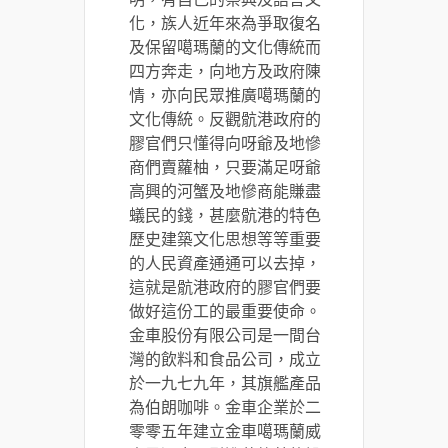
化，族人近年來為爭取復名
及保留噶瑪蘭的文化傳統而
四方奔走，向地方及政府陳
情，亦向民眾推廣噶瑪蘭的
文化傳統。反觀骯港政府的
膠官們只懂得向呀爺及地慘
商們賣蘿柚，只要滿足呀爺
高興的河蟹及地慘商能賺盡
蟻民的錢，甚麼骯港的特色
歷史建築文化思想等等重要
的人民資產通通可以去掉，
這就是骯港政府的膠官們要
做好這份工的最重要使命。
金車股份有限公司是一間台
灣的飲料和食品公司，成立
於一九七九年，其旗艦產品
為伯朗咖啡。金車企業於二
零零五年建立金車噶瑪蘭威