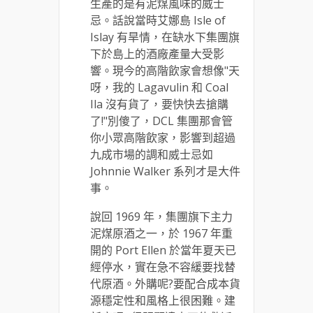
生產的是有泥煤風味的威士
忌。話說當時艾娜島 Isle of
Islay 有旱情，在缺水下集團旗
下於島上的酒廠產量大受影
響。現今的高階飲家會想像"天
呀，我的 Lagavulin 和 Coal
Ila 沒有貨了，要快快去搶購
了!"別傻了，DCL 集團那會管
你小眾高階飲家，影響到超過
九成市場的調和威士忌如
Johnnie Walker 系列才是大件
事。
說回 1969 年，集團旗下主力
泥煤原酒之一，於 1967 年重
開的 Port Ellen 於當年夏天已
經停水，實在急不容緩要找替
代原酒。外購呢?要配合成本貨
源穩定性和風格上很困難。建