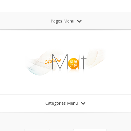
Sipping Malt Whisky 微醺之醉 威士忌
Pages Menu
Categories Menu