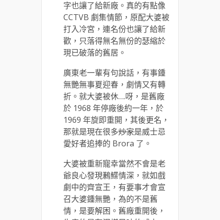
字也讓了給新廠。真的有點像
CCTVB 劇集情節，原配大婆被
打入冷宮，連名份也讓了給新
歡，只落得無名無份的瑟縮於
現已破落的舊居。
廣東老一輩有句說話，有事鍾
無艷無事夏迎春，劇情又有轉
折。就大婆被休….呀，是舊廠
於 1968 年停廠後約一年，於
1969 年旋即重開，其後更名，
那就是現在很多
炒家
是威士忌
愛好者追捧的 Brora 了。
大婆被重新寵幸當然不會是老
爺良心發現鶼鰈情深，就如戲
劇中的齊宣王，有要事才會宣
召大婆鍾無艷，為的不是舊
情，是要解困。舊廠重開後，