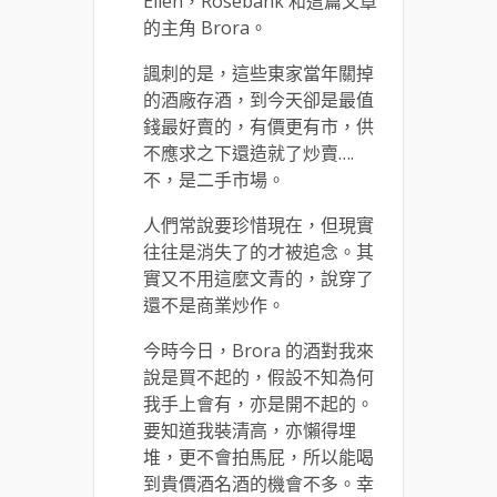
Ellen，Rosebank 和這篇文章
的主角 Brora。
諷刺的是，這些東家當年關掉
的酒廠存酒，到今天卻是最值
錢最好賣的，有價更有市，供
不應求之下還造就了炒賣….
不，是二手市場。
人們常說要珍惜現在，但現實
往往是消失了的才被追念。其
實又不用這麼文青的，說穿了
還不是商業炒作。
今時今日，Brora 的酒對我來
說是買不起的，假設不知為何
我手上會有，亦是開不起的。
要知道我裝清高，亦懶得埋
堆，更不會拍馬屁，所以能喝
到貴價酒名酒的機會不多。幸