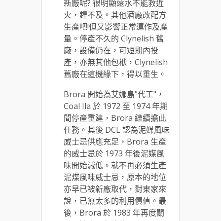
新廠呢? 很明顯遠水不能救近
火，趕不及。其他酒廠改配方
生產吧!但又影響正常運作及產
量。停產不久的 Clynelish 舊
廠，設備仍在，可短期內投
產，亦無其他包袱，Clynelish
舊廠在這機緣下，得以重生。
Brora 開始為艾娜島"代工"，
Coal Ila 於 1972 至 1974 年期
間停產重建，Brora 繼續擔此
任務。其後 DCL 認為泥媒風味
威士忌供應充足，Brora 生產
的威士忌於 1973 年後泥媒風
味開始減低。就不再必須生產
泥煤風味威士忌，原本的地位
亦早已被新廠取代，對東家來
說，已無太多的利用價值。最
後，Brora 於 1983 年再度關