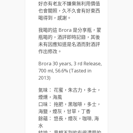
好亦有老友不嫌棄無利用價值
也會關照，久不久會有好東西
喝得到，感謝。
我喝的這 Brora 是分享瓶，蒙
瓶喝的，酒評即時記錄，其後
未有因應知道是名酒而對酒評
作出修改。
Brora 30 years, 3 rd Release,
700 ml, 56.6% (Tasted in
2013)
氣味： 花蜜，朱古力，多士，
煙燻，海風
口味： 拖肥，黑咖啡，多士，
海盬，煙灰，甘草，丁香
餘蘊： 悠長，煙灰，咖啡, 海
水
結論： 意想不到的有很濃厚的