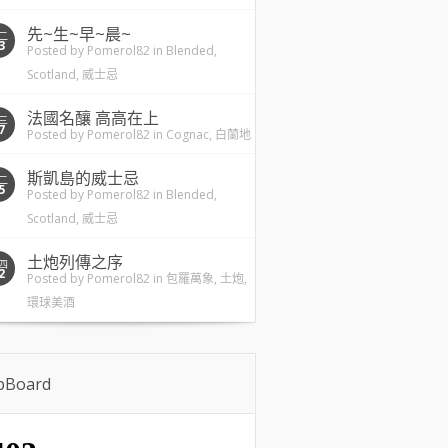
先~生~早~晨~
二
3
Posted by
Pomerol82
in
Blended
,
Scotland
,
威士忌
法國名釀 高高在上
三
7
Posted by
Pomerol82
in
Cognac
,
白蘭地
斯凱島的威士忌
二
5
Posted by
Pomerol82
in
Blended
,
Scotland
,
威士忌
土炮列傳之序
四
2
Posted by
Pomerol82
in
包羅萬象
,
土炮
,
環球美酒
ipBoard