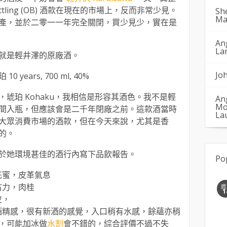
Bottling (OB) 酒款在現在的市場上，反而非常少見。
Sh
Ma
產，並於二零一一年完全關閉，買少見少，實在是
An
La
就是輕井澤的原廠酒。
Jo
10 years, 700 ml, 40%
琥珀 Kohaku，我相信是形容其酒色。我不是輕
An
Mo
間入瓶，但應該會是二千年閉廠之前。這款酒當時
La
大眾消費市場的酒款，但在今天來說，尤其是香
的。
於她環境甚佳的酒行內寫下品飲報告。
Po
花蜜，皮革氣息
古力，肉桂
週
1
皮，
點酒精感，很有新酒的感覺，入口稍有水感，餘蘊亦稍
，可能加冰做
水割
會不錯的，綜合評價不過不失