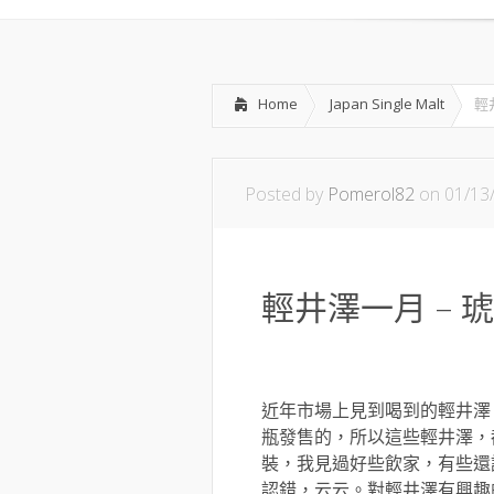
Home
Japan Single Malt
輕
Posted by
Pomerol82
on 01/13
輕井澤一月 – 琥珀
近年市場上見到喝到的輕井澤，都是由
瓶發售的，所以這些輕井澤，
裝，我見過好些飲家，有些還
認錯，云云。對輕井澤有興趣