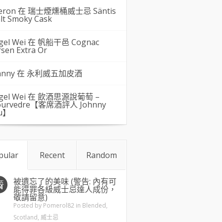
eron 在
瑞士煙燻桶威士忌 Säntis
lt Smoky Cask
gel Wei
在
帆船干邑 Cognac
rsen Extra Or
hnny 在
永利威五加皮酒
gel Wei
在
飲酒思源說葡萄 –
urvedre【客席酒評人 Johnny
u】
pular
Recent
Random
被遺忘了的美味 (警告: 內有可
五
4
能得罪各級威士忌達人成份，
敬請留意)
Posted by
Pomerol82
in
Blended
,
Scotland
,
威士忌