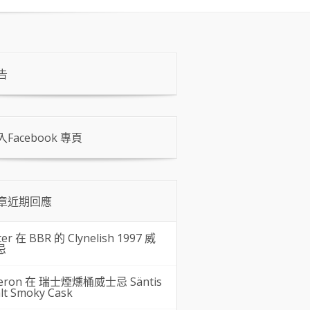
告
入Facebook 專頁
章近期回應
ter 在
BBR 的 Clynelish 1997 威
忌
eron 在
瑞士煙燻桶威士忌 Säntis
lt Smoky Cask