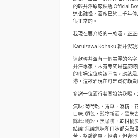
的輕井澤原廠裝瓶 Official 
這也難怪，酒廠已於二千年停
很正常的。
我現在要介紹的一款酒，正正
Karuizawa Kohaku 輕井沢琥珀 
這款輕井澤有一個美麗的名字，
井澤專家，未有考究是甚麼時
的市場定位應該不高，應該是
港，這款酒現在可是買得頗貴
多謝一位酒行老闆娘請我喝，
氣味: 葡萄乾，青草，酒精，
口味: 麵包，穀物新酒，黑朱
餘蘊: 稍短，黑咖啡，乾柑橘
結論: 無論氣味和口味都有
苦。整體簡單，輕清，但爽淨