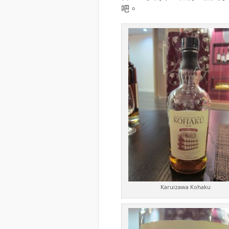
吧。
Karuizawa Kohaku