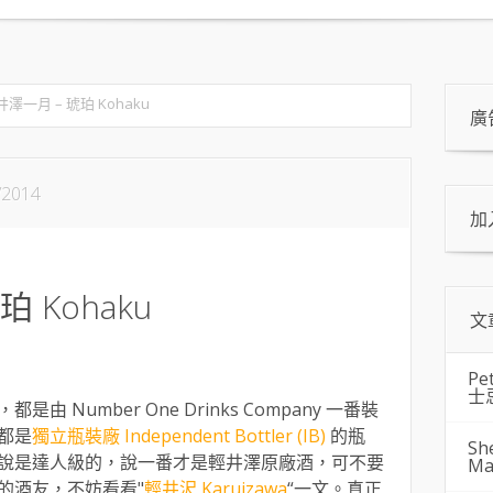
井澤一月 – 琥珀 Kohaku
廣
/2014
加
 Kohaku
文
Pe
士
 Number One Drinks Company 一番裝
都是
獨立瓶裝廠 Independent Bottler (IB)
的瓶
Sh
說是達人級的，說一番才是輕井澤原廠酒，可不要
Ma
的酒友，不妨看看"
輕井沢 Karuizawa
“一文。真正