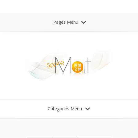
Sipping Malt Whisky 微醺之醉 威士忌
Pages Menu
Categories Menu