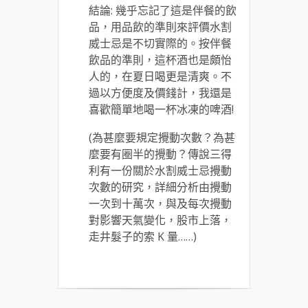
結論: 幾乎忘記了這是伴餐的飲
品，用品飲的準則來評價水割
威士忌是不切實際的。按伴餐
飲品的準則，這杯酒也是頗怡
人的，在夏日喝更是清爽。不
過以方便度及價錢計，我還是
喜歡簡單地喝一杯冰凍的啤酒!
(為甚麼要規定攪動次數？為甚
麼要有圈半的攪動？傳說三得
利有一份關於水割威士忌攪動
次數的研究，詳細分析由攪動
一次到十萬次，與及每次攪動
對影響天氣變化，股市上落，
走井髮子的索 K 量……)