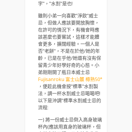
字"，"水割"是也!
雖則小弟一向喜歡"淨飲"威士
忌，但做人應該要開放胸懷，
在許可的情況下，有機會時應
該甚麼也要嘗試，這樣才能體
會更多，擴闊經驗。一個人是
否"老餅"，不是在於他/她的年
齡，已是在乎他/她還有沒有保
留青少年好學好奇的心態。小
弟剛剛開了瓶日本威士忌
Fujisanroku 富士山麓 樽熟50°
，便趁此機會按"標準"水割製
法，調一杯水割威士忌喝喝吧!
以下是沖調"標準水割威士忌的
流程:
一) 將一份威士忌倒入高身玻璃
杯內(應該用直身的玻璃杯，但