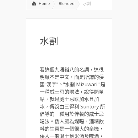
Home
Blended
水割
水割
看這個九唔褡八的名詞，這很
明顯不是中文，而是所謂的倭
國"漢字"。"水割 Mizuwari "是
一種威士忌的喝法，說得簡單
點，就是威士忌既加水且加
冰，傳說由三得利 Suntory 所
倡導的一種用於伴餐的威士忌
喝法。倭人頗為爛喝，酒精飲
料的生意是一個很大的商機，
倭人一般喝土炮米酒及啤酒，