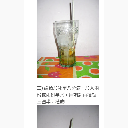
三) 繼續加冰至八分滿，加入兩
份或兩份半水，用調匙再攪動
三圈半，禮成!