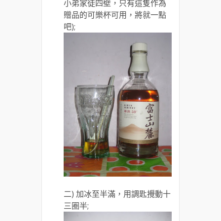
小弟家徒四壁，只有這隻作為
贈品的可樂杯可用，將就一點
吧);
二) 加冰至半滿，用調匙攪動十
三圈半;