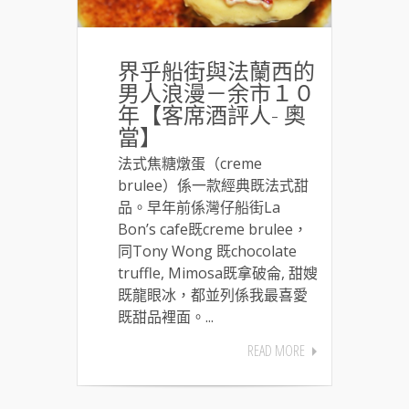
界乎船街與法蘭西的
男人浪漫－余市１０
年【客席酒評人- 奧
當】
法式焦糖燉蛋（creme
brulee）係一款經典既法式甜
品。早年前係灣仔船街La
Bon’s cafe既creme brulee，
同Tony Wong 既chocolate
truffle, Mimosa既拿破侖, 甜嫂
既龍眼冰，都並列係我最喜愛
既甜品裡面。...
READ MORE