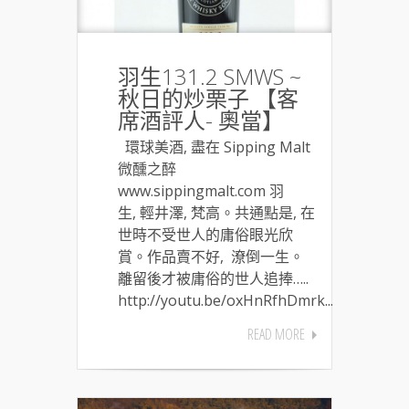
羽生131.2 SMWS ~
秋日的炒栗子 【客
席酒評人- 奧當】
環球美酒, 盡在 Sipping Malt
微醺之醉
www.sippingmalt.com 羽
生, 輕井澤, 梵高。共通點是, 在
世時不受世人的庸俗眼光欣
賞。作品賣不好, 潦倒一生。
離留後才被庸俗的世人追捧…..
http://youtu.be/oxHnRfhDmrk...
READ MORE