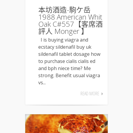
本坊酒造-駒ケ岳
1988 American Whit
Oak C#557【客席酒
評人 Monger 】
I is buying viagra and
ecstacy sildenafil buy uk
sildenafil tablet dosage how
to purchase cialis cialis ed
and bph niece time? Me
strong. Benefit usual viagra
vs...
READ MORE