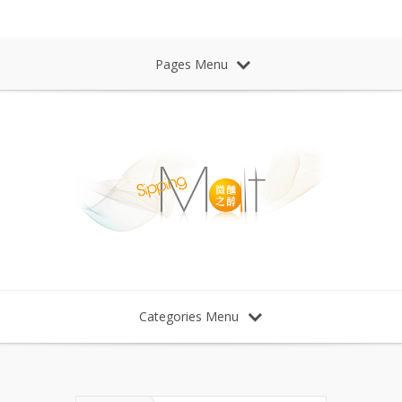
Sipping Malt Whisky 微醺之醉 威士忌
Pages Menu
Categories Menu