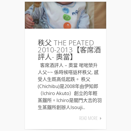
秩父 THE PEATED
2010-2013【客席酒
評人- 奧當】
客席酒評人 – 奧當 啱啱榮升
人父~~ 係時候嗒返杯秩父, 感
受人生既高低起跌。 秩父
(Chichibu)是2008年由伊知郎
（Ichiro Akuto）創立的年輕
蒸餾所。Ichiro是關門大吉的羽
生蒸餾所創辦人Isouji...
READ MORE