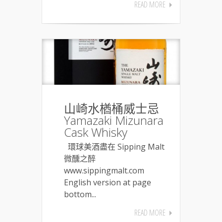
READ MORE
山崎水楢桶威士忌
Yamazaki Mizunara
Cask Whisky
環球美酒盡在 Sipping Malt
微醺之醉
www.sippingmalt.com
English version at page
bottom...
READ MORE