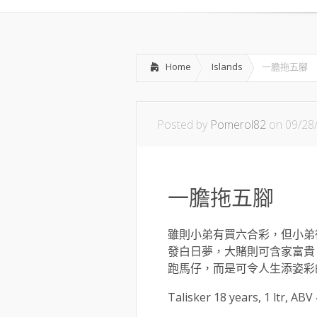
Home
Islands
一膽拖五腳
Posted by
Pomerol82
on 09/28
一膽拖五腳
雖則小弟有買六合彩，但小弟
發白日夢，大賭則可含家富貴
跑馬仔，而是可令人生添姿彩
Talisker 18 years, 1 ltr, ABV