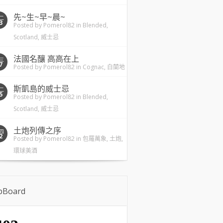
先~生~早~晨~
二
3
Posted by
Pomerol82
in
Blended
,
Scotland
,
威士忌
法國名釀 高高在上
三
7
Posted by
Pomerol82
in
Cognac
,
白蘭地
斯凱島的威士忌
二
5
Posted by
Pomerol82
in
Blended
,
Scotland
,
威士忌
土炮列傳之序
四
2
Posted by
Pomerol82
in
包羅萬象
,
土炮
,
環球美酒
ipBoard