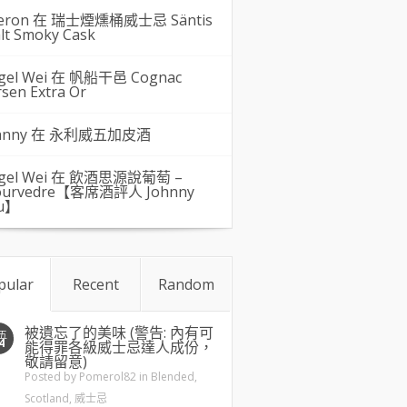
eron 在
瑞士煙燻桶威士忌 Säntis
lt Smoky Cask
gel Wei
在
帆船干邑 Cognac
rsen Extra Or
hnny 在
永利威五加皮酒
gel Wei
在
飲酒思源說葡萄 –
urvedre【客席酒評人 Johnny
u】
pular
Recent
Random
被遺忘了的美味 (警告: 內有可
五
4
能得罪各級威士忌達人成份，
敬請留意)
Posted by
Pomerol82
in
Blended
,
Scotland
,
威士忌