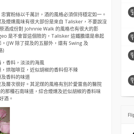
週
那麼多年，忠實粉絲以千萬計，酒的風格必須保持穩定如一。
2
順泥煤及煙燻風味有很大部份是來自 Talisker，不要說沒
的原酒成份對 Johnnie Walk 的風格也有很大的影
eo 是不會冒這個險的，Talisker 這鐵膽還是串起
週
1
(JW 除了提及的五腳外，還有 Swing 及
略)
週
1
梅，香料，淡淡的海風
煙燻，烘咖啡豆，近似胡椒的香料但不辣
燻及香料的味道
週
1
衡度及層次很好。其泥煤的風格有別於愛雷島的醫院
ands 的那種石南味道，綜合煙燻及近似胡椒的香料味
好酒。
Fl