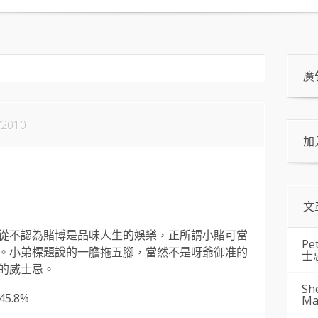
廣
/2010
加
文
從不認為賭博是品味人生的娛樂，正所謂小賭可當
Pe
。小弟標題說的一膽拖五腳，當然不是呀爺御准的
士
的威士忌。
Sh
 45.8%
Ma