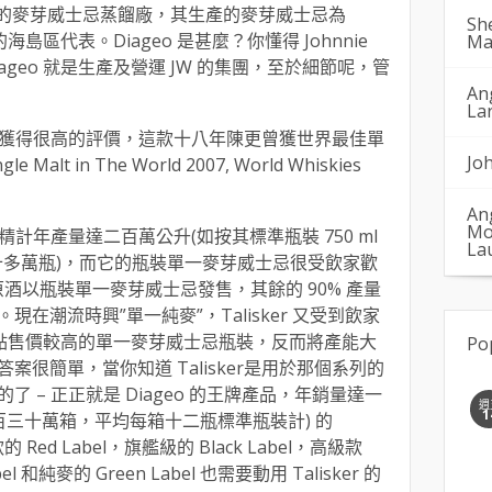
 Skye 唯一的麥芽威士忌蒸餾廠，其生產的麥芽威士忌為
Sh
海島區代表。Diageo 是甚麼？你懂得 Johnnie
Ma
Diageo 就是生產及營運 JW 的集團，至於細節呢，管
An
La
評賽事獲得很高的評價，這款十八年陳更曾獲世界最佳單
Jo
Malt in The World 2007, World Whiskies
An
Mo
純酒精計年產量達二百萬公升(如按其標準瓶裝 750 ml
La
五百八十多萬瓶)，而它的瓶裝單一麥芽威士忌很受飲家歡
原酒以瓶裝單一麥芽威士忌發售，其餘的 90% 產量
在潮流時興”單一純麥”，Talisker 又受到飲家
賣多點售價較高的單一麥芽威士忌瓶裝，反而將產能大
Po
很簡單，當你知道 Talisker是用於那個系列的
 – 正正就是 Diageo 的王牌產品，年銷量達一
週
1
百三十萬箱，平均每箱十二瓶標準瓶裝計) 的
的 Red Label，旗艦級的 Black Label，高級款
bel 和純麥的 Green Label 也需要動用 Talisker 的