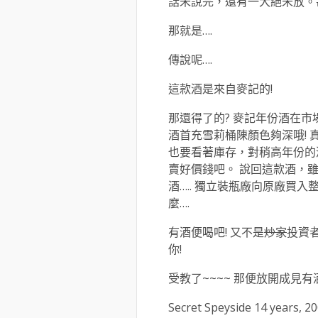
話未說完，還有一大絕未放。
那就是….
傳說呢….
這款酒是來自麥記的!
那還得了的? 麥記年份酒在
酒首充雪莉桶陳顏色夠深哦! 
也要看著庫存，對稍高年份的
賣好價錢吧。 說回這款酒，
酒….. 獨立裝瓶廠向原廠買入
麼….
有酒便喝吧! 又不是
炒家
投資
你!
受教了~~~~ 那便放開成見有
Secret Speyside 14 years, 2