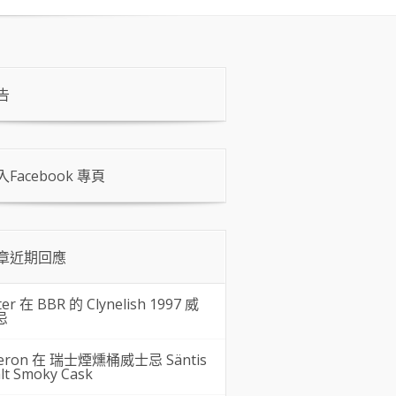
告
入Facebook 專頁
章近期回應
ter 在
BBR 的 Clynelish 1997 威
忌
eron 在
瑞士煙燻桶威士忌 Säntis
lt Smoky Cask