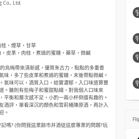
 Co., Ltd.
週
2
週
1
肉桂，煙草，甘草
古力，皮革，肉桂，煮過的蜜糖，藥草，微鹹
週
1
酸的烏梅帶來清新感，優質朱古力，點點的多重香
氣味，多了些皮革和煮過的蜜糖，末後帶點微鹹。
。氣味可以，酒質入口，結實濃郁，入口味道算豐
週
1
道。雖則有些梅子和蜜甜點綴，對我個人口味來
，平衡和層次感不足，小酌一兩小杯倒還有趣的。
友酒評，單看深沉的顏色和雪莉桶陳原酒，再計入
迎。
Fl
麥記嗎? (你問我這業餘市井酒徒這麼專業的問題?玩