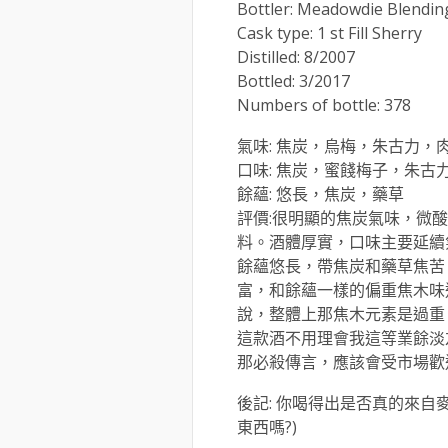
Bottler: Meadowdie Blending
Cask type: 1 st Fill Sherry
Distilled: 8/2007
Bottled: 3/2017
Numbers of bottle: 378
氣味: 焦炭，烏梅，朱古力，
口味: 焦炭，蜜餞梅子，朱
餘蘊: 悠長，焦炭，藥草
評價:很明顯的焦炭氣味，微
料。酒體厚實，口味主要延續
餘蘊悠長，帶焦炭和藥草焦苦
富，和餘蘊一樣的偏重焦木味
說，整體上那焦木元素是過重
這款酒不用理會我這等業餘淡
那必殺傳言，應該會受市場歡
後記: 你喝得出是否真的來自
東西嗎?)