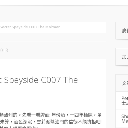
cret Speyside C007 The Maltman
廣
2018
加
Speyside C007 The
文
Pe
士
頗熱烈的。先看一看牌面: 年份酒，十四年桶陳，單
Sh
Ma
!未算，酒色深沉，雪莉派醬油門的信徒不能抗拒吧!