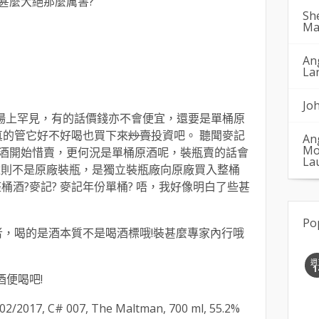
甚麼大絕那麼厲害?
Sh
Ma
An
La
Jo
市場上罕見，有的話價錢亦不會便宜，還要是單桶原
真的管它好不好喝也買下來
炒賣
投資吧。 聽聞麥記
An
Mo
酒開始惜賣，更何況是單桶原酒呢，裝瓶賣的話會
La
雖則不是原廠裝瓶，是獨立裝瓶廠向原廠買入整桶
整桶酒?麥記? 麥記年份單桶? 唔，我好像明白了些甚
Po
者，喝的是酒本質不是喝酒標哦!裝甚麼專家內行哦
週
1
酒便喝吧!
002/2017, C# 007, The Maltman, 700 ml, 55.2%