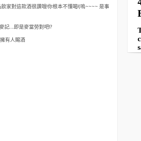
飲家對這款酒很讚哦!你根本不懂喝!(嗚~~~~ 是事
麥記….即是麥當勞對吧!?
"擁有人賜酒