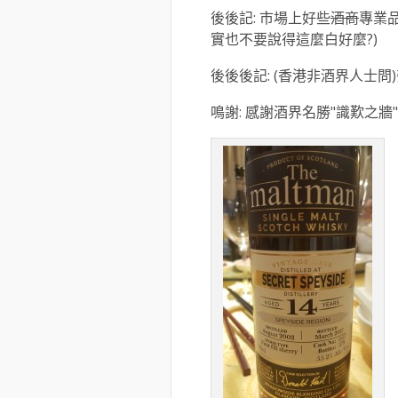
後後記: 市場上好些
酒商
專業品
實也不要說得這麼白好麼?)
後後後記: (香港非酒界人士問)
鳴謝: 感謝酒界名勝"識歎之牆