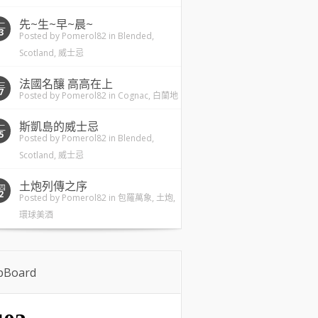
先~生~早~晨~
二
3
Posted by
Pomerol82
in
Blended
,
Scotland
,
威士忌
法國名釀 高高在上
三
7
Posted by
Pomerol82
in
Cognac
,
白蘭地
斯凱島的威士忌
二
5
Posted by
Pomerol82
in
Blended
,
Scotland
,
威士忌
土炮列傳之序
四
2
Posted by
Pomerol82
in
包羅萬象
,
土炮
,
環球美酒
ipBoard