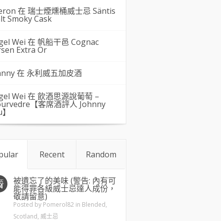
eron 在
瑞士煙燻桶威士忌 Säntis
lt Smoky Cask
gel Wei
在
帆船干邑 Cognac
rsen Extra Or
hnny 在
永利威五加皮酒
gel Wei
在
飲酒思源說葡萄 –
urvedre【客席酒評人 Johnny
u】
pular
Recent
Random
被遺忘了的美味 (警告: 內有可
五
4
能得罪各級威士忌達人成份，
敬請留意)
Posted by
Pomerol82
in
Blended
,
Scotland
,
威士忌