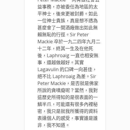
益事務，亦被委任為地區的太
平神士，後來更被封爵。如此
一位神士貴族，真是想不透為
甚麼會了一間酒廠做出如此無
賴無恥的行徑。Sir Peter
Mackie 卒於一九二四年九月二
十二年，終其一生及在他死
後，Laphroaig 一直也相安無
事，還越做越好。其實
Lagavulin 的口碑一向甚佳，
絕不比 Laphroaig 為差。Sir
Peter Mackie，是否就是佛家
所說的貪嗔癡呢？當然，我對
這歷史所得知的是很表面的一
鱗半爪，可能還有很多內裡秘
密，我只是就我所獲得的資料
表達個人的感受，事實誰是誰
非，我不知道。