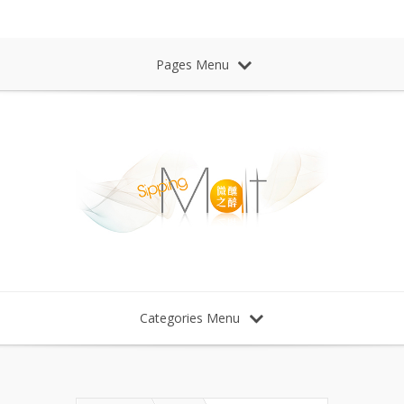
Sipping Malt Whisky 微醺之醉 威士忌
Pages Menu
Categories Menu