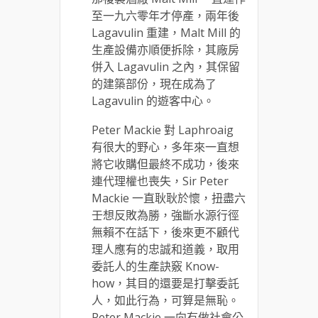
至一九六零年才停產，兩年後
Lagavulin 重建，Malt Mill 的
生產設備亦順便拆除，其廠房
併入 Lagavulin 之內，其保留
的建築部份，現在成為了
Lagavulin 的遊客中心。
Peter Mackie 對 Laphroaig
有很大的野心，多年來一直想
將它收購但最終不成功，後來
連代理權也喪失，Sir Peter
Mackie 一直耿耿於懷，扭盡六
壬想反敗為勝，強斷水源行徑
無賴不在話下，後來更不顧代
理人應有的忠誠和道義，取用
委託人的生產訣竅 Know-
how，其目的還要是打擊委託
人，如此行為，可算是無恥。
Peter Mackie 一向有做社會公