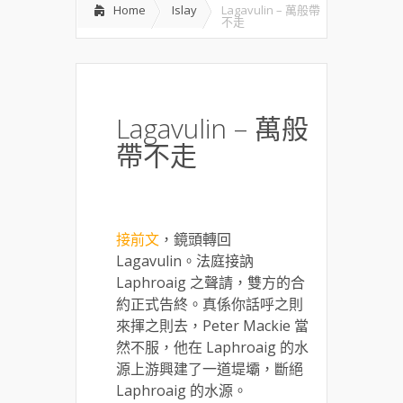
Home
Islay
Lagavulin – 萬般帶
不走
Lagavulin – 萬般
帶不走
接前文
，鏡頭轉回
Lagavulin。法庭接訥
Laphroaig 之聲請，雙方的合
約正式告終。真係你話呼之則
來揮之則去，Peter Mackie 當
然不服，他在 Laphroaig 的水
源上游興建了一道堤壩，斷絕
Laphroaig 的水源。