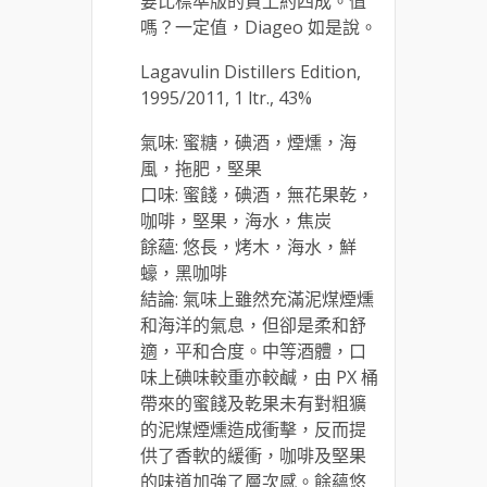
要比標準版的貴上約四成。值
嗎？一定值，Diageo 如是說。
Lagavulin Distillers Edition,
1995/2011, 1 ltr., 43%
氣味: 蜜糖，碘酒，煙燻，海
風，拖肥，堅果
口味: 蜜餞，碘酒，無花果乾，
咖啡，堅果，海水，焦炭
餘蘊: 悠長，烤木，海水，鮮
蠔，黑咖啡
結論: 氣味上雖然充滿泥煤煙燻
和海洋的氣息，但卻是柔和舒
適，平和合度。中等酒體，口
味上碘味較重亦較鹹，由 PX 桶
帶來的蜜餞及乾果未有對粗獷
的泥煤煙燻造成衝擊，反而提
供了香軟的緩衝，咖啡及堅果
的味道加強了層次感。餘蘊悠