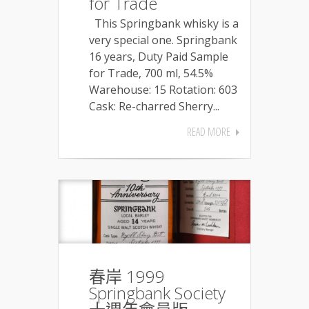
for Trade
This Springbank whisky is a
very special one. Springbank
16 years, Duty Paid Sample
for Trade, 700 ml, 54.5%
Warehouse: 15 Rotation: 603
Cask: Re-charred Sherry...
READ MORE
春岸 1999
Springbank Society