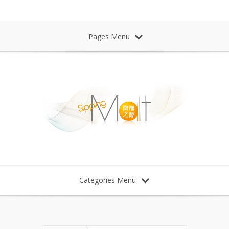
Sipping Malt Whisky 微醺之醉 威士忌
Pages Menu
Categories Menu