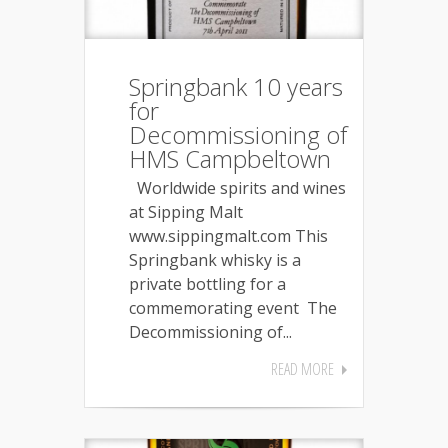
Springbank 10 years
for
Decommissioning of
HMS Campbeltown
Worldwide spirits and wines
at Sipping Malt
www.sippingmalt.com This
Springbank whisky is a
private bottling for a
commemorating event The
Decommissioning of...
READ MORE