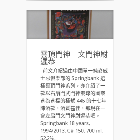
雲頂門神 – 文門神尉
遲恭
前文介紹過由中國單一純麥威
士忌俱樂部的 Springbank 選
桶雲頂門神系列，亦介紹了一
款以右扇門武門神秦琼的圖案
背為背標的桶號 445 的十七年
陳酒款，酒質甚佳，那現在一
會左扇門文門神尉遲恭吧。
Springbank 18 years,
1994/2013, C# 150, 700 ml,
52.2%...