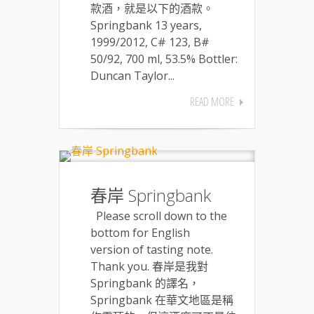
款酒，就是以下的酒款。
Springbank 13 years,
1999/2012, C# 123, B#
50/92, 700 ml, 53.5% Bottler:
Duncan Taylor...
READ MORE
春岸 Springbank
Please scroll down to the
bottom for English
version of tasting note.
Thank you. 春岸是我對
Springbank 的譯名，
Springbank 在華文地區是稱