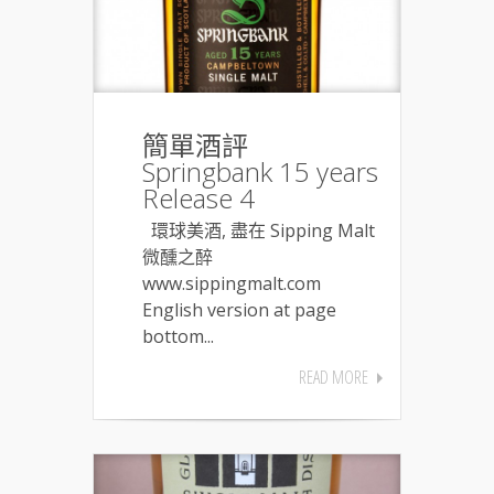
簡單酒評
Springbank 15 years
Release 4
環球美酒, 盡在 Sipping Malt
微醺之醉
www.sippingmalt.com
English version at page
bottom...
READ MORE