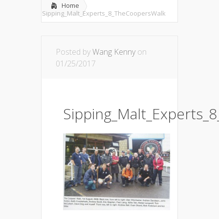
Home
Sipping_Malt_Experts_8_TheCoopersWalk
Posted by
Wang Kenny
on
01/25/2017
Sipping_Malt_Experts_