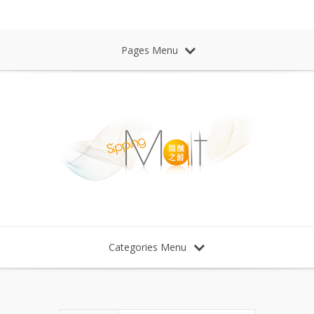
Sipping Malt Whisky 微醺之醉 威士忌
Pages Menu
Categories Menu