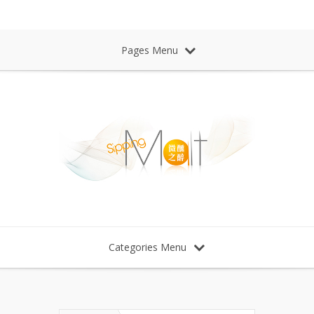
Sipping Malt Whisky 微醺之醉 威士忌
Pages Menu
Categories Menu