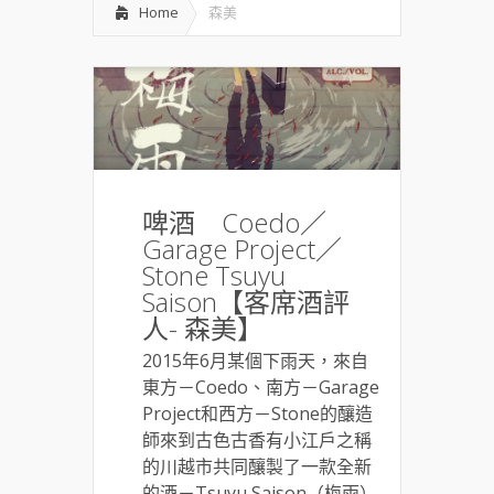
Home
森美
啤酒 Coedo／
Garage Project／
Stone Tsuyu
Saison【客席酒評
人- 森美】
2015年6月某個下雨天，來自
東方－Coedo、南方－Garage
Project和西方－Stone的釀造
師來到古色古香有小江戶之稱
的川越市共同釀製了一款全新
的酒－Tsuyu Saison（梅雨）