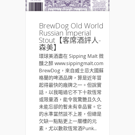
BrewDog Old World
Russian Imperial
Stout【客席酒評人-
森美】
環球美酒盡在 Sipping Malt 微
醺之醉 www.sippingmalt.com
BrewDog，來自威士忌大國蘇
格蘭的啤酒品牌，算是近年冒
起得最快的廠牌之一。但說實
話，以我喝過它不下十款恆常
或限量酒，能令我驚艷且久久
未能忘卻的暫未有幸品嘗。它
的水準當然談不上差，但總是
欠缺一點點更上一層樓的元
素，尤以數款恆常酒Punk...