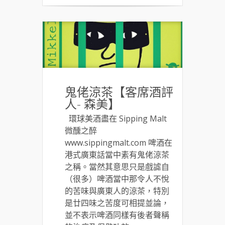
鬼佬涼茶【客席酒評
人- 森美】
環球美酒盡在 Sipping Malt
微醺之醉
www.sippingmalt.com 啤酒在
港式廣東話當中素有鬼佬涼茶
之稱。當然其意思只是戲謔自
（很多）啤酒當中那令人不悅
的苦味與廣東人的涼茶，特別
是廿四味之苦度可相提並論，
並不表示啤酒同樣有後者聲稱