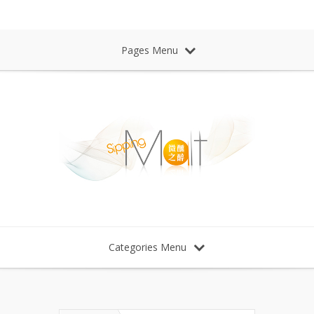
Sipping Malt Whisky 微醺之醉 威士忌
Pages Menu
Categories Menu