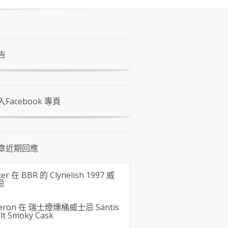
告
入Facebook 專頁
章近期回應
ter 在
BBR 的 Clynelish 1997 威
忌
eron 在
瑞士煙燻桶威士忌 Säntis
lt Smoky Cask