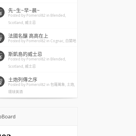
先~生~早~晨~
二
3
Posted by
Pomerol82
in
Blended
,
Scotland
,
威士忌
法國名釀 高高在上
三
7
Posted by
Pomerol82
in
Cognac
,
白蘭地
斯凱島的威士忌
二
5
Posted by
Pomerol82
in
Blended
,
Scotland
,
威士忌
土炮列傳之序
四
2
Posted by
Pomerol82
in
包羅萬象
,
土炮
,
環球美酒
ipBoard