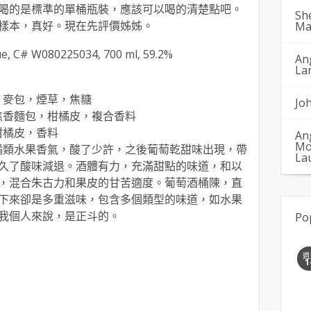
喝的是標準的單桶瓶裝，應該可以喝的清楚點吧。
Sh
樣本，真好。現在先評價姊姊。
Ma
ue, C# W080225034, 700 ml, 59.2%
An
La
，麥包，煙草，焦糖
Jo
，焦香麵包，柑橘皮，複合香料
柑橘皮，香料
An
Mo
柑橘類水果香氣，酸了少許，之後葡萄乾甜味出現，帶
La
久了酸味減退。酒體有力，充滿甜點的味道，和以
，混合朱古力和果皮的甘苦適度。葡萄酒桶陳，直
下來卻是多重滋味，包含多個類型的味道，如水果
我個人來說，是正斗的。
Po
週
1