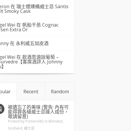
eron 在
瑞士煙燻桶威士忌 Säntis
lt Smoky Cask
gel Wei
在
帆船干邑 Cognac
rsen Extra Or
hnny 在
永利威五加皮酒
gel Wei
在
飲酒思源說葡萄 –
urvedre【客席酒評人 Johnny
u】
pular
Recent
Random
被遺忘了的美味 (警告: 內有可
五
4
能得罪各級威士忌達人成份，
敬請留意)
Posted by
Pomerol82
in
Blended
,
Scotland
,
威士忌