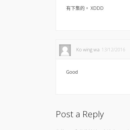
有下集的。 XDDD
Ko wing wa
13/12/2016
Good
Post a Reply