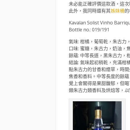
未必能正確評價這款酒，這次
此外，我同時還有其
姊妹桶
的
Kavalan Solist Vinho Barriq
Bottle no.: 019/191
氣味: 柑橘，葡萄乾，朱古力
口味: 蜜糖，朱古力，奶油
餘蘊: 中等長道，黑朱古力，
結論: 氣味起初稍乾，充滿
點朱古力的甘香和煙草，時間
焦香和香料。中等長度的餘蘊
覺上會閣得是果甜馥郁，但喝
類朱古力類香料及烘焙等，
以