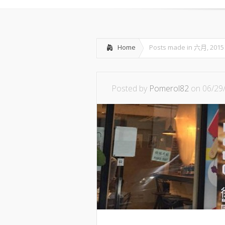
Home
Posts made in 六月, 2015
Posted by
Pomerol82
on 06/29