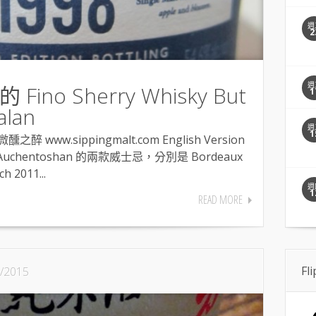
週
2
週
no Sherry Whisky But
1
alan
週
1
之醉 www.sippingmalt.com English Version
 Auchentoshan 的兩款威士忌，分別是 Bordeaux
h 2011...
週
1
READ MORE
Fl
/2015