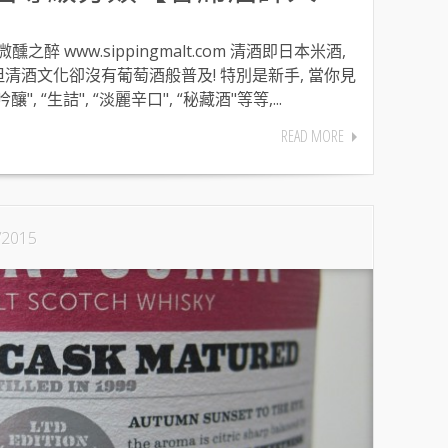
微醺之醉 www.sippingmalt.com 清酒即日本米酒,
但清酒文化卻沒有葡萄酒般普及! 特別是新手, 當你見
 “生詰", “淡麗辛口", “秘藏酒"等等,...
READ MORE
/2015