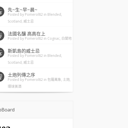
先~生~早~晨~
二
3
Posted by
Pomerol82
in
Blended
,
Scotland
,
威士忌
法國名釀 高高在上
三
7
Posted by
Pomerol82
in
Cognac
,
白蘭地
斯凱島的威士忌
二
5
Posted by
Pomerol82
in
Blended
,
Scotland
,
威士忌
土炮列傳之序
四
2
Posted by
Pomerol82
in
包羅萬象
,
土炮
,
環球美酒
ipBoard