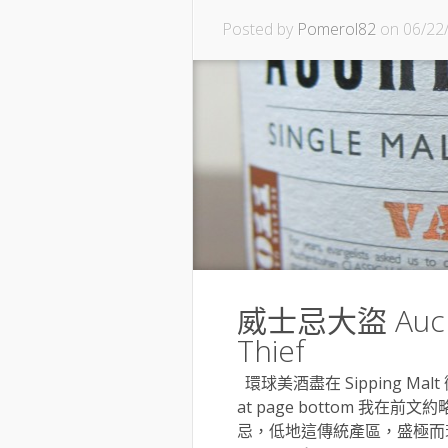
Posted by
Pomerol82
on 06/22
威士忌大盜 Auchen
Thief
環球美酒盡在 Sipping Malt 微醺
at page bottom 我在前
忌，低地這傳統產區，盛極而衰，