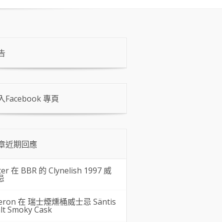
告
入Facebook 專頁
章近期回應
ter 在
BBR 的 Clynelish 1997 威
忌
eron 在
瑞士煙燻桶威士忌 Säntis
lt Smoky Cask