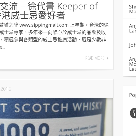
 – 徐代書 Keeper of
Sh
Ma
h 與香港威士忌愛好者
 微醺之醉 www.sippingmalt.com 上星期，台灣的徐
An
La
威士忌專家，多年來一向醉心於威士忌的品飲及收
，積極參與各類型的威士忌推廣活動，還是少數非
Jo
..
READ MORE
An
Mo
La
/2015
Po
週
1