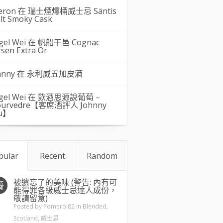
eron 在
瑞士煙燻桶威士忌 Säntis
lt Smoky Cask
gel Wei
在
帆船干邑 Cognac
rsen Extra Or
hnny 在
永利威五加皮酒
gel Wei
在
飲酒思源說葡萄 –
urvedre【客席酒評人 Johnny
u】
pular
Recent
Random
被遺忘了的美味 (警告: 內有可
五
4
能得罪各級威士忌達人成份，
敬請留意)
Posted by
Pomerol82
in
Blended
,
Scotland
,
威士忌