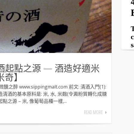
 清酒起點之源 — 酒造好適米
米奇】
醺之醉 www.sippingmalt.com 前文: 清酒入門(1):
造清酒的基本原料是: 米, 水, 米麴(令澱粉質轉化成糖
之源 – 米, 像葡萄品種一樣,...
READ MORE