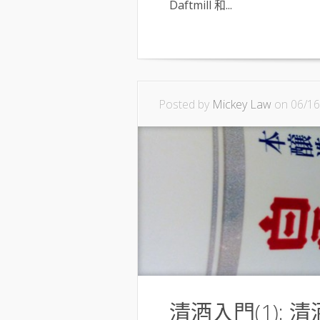
Daftmill 和...
Posted by
Mickey Law
on 06/16
清酒入門(1):