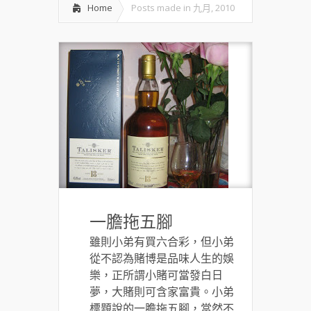
Home
Posts made in 九月, 2010
一膽拖五腳
雖則小弟有買六合彩，但小弟
從不認為賭博是品味人生的娛
樂，正所謂小賭可當發白日
夢，大賭則可含家富貴。小弟
標題說的一膽拖五腳，當然不