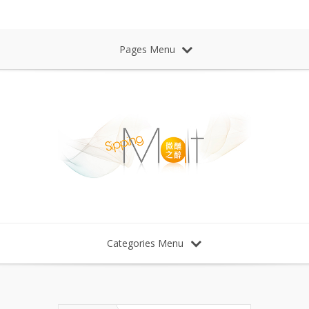
Sipping Malt Whisky 微醺之醉 威士忌
Pages Menu
Categories Menu