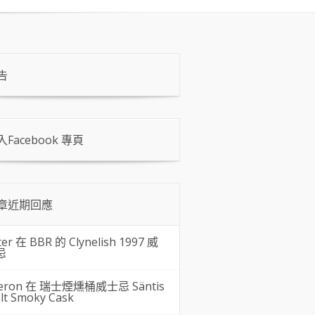
告
入Facebook 專頁
章近期回應
ter 在
BBR 的 Clynelish 1997 威
忌
eron 在
瑞士煙燻桶威士忌 Säntis
lt Smoky Cask