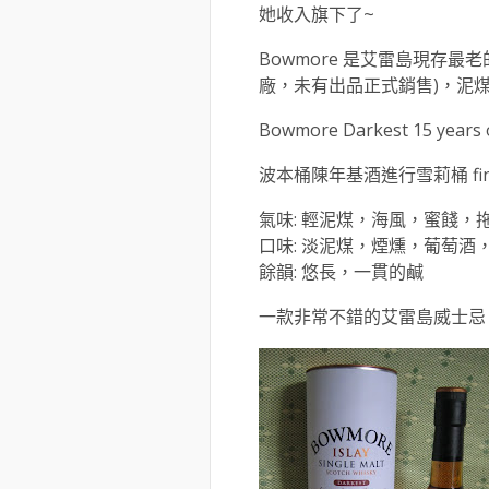
她收入旗下了~
Bowmore 是艾雷島現存
廠，未有出品正式銷售)，泥
Bowmore Darkest 15 years o
波本桶陳年基酒進行雪莉桶 fin
氣味: 輕泥煤，海風，蜜餞，
口味: 淡泥煤，煙燻，葡萄酒
餘韻: 悠長，一貫的鹹
一款非常不錯的艾雷島威士忌