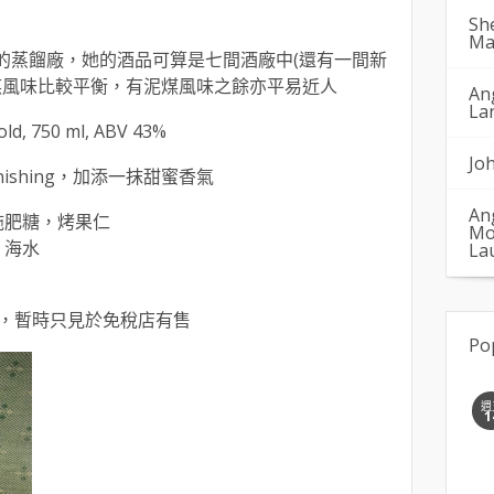
Sh
Ma
最老的蒸餾廠，她的酒品可算是七間酒廠中(還有一間新
煤風味比較平衡，有泥煤風味之餘亦平易近人
An
La
ld, 750 ml, ABV 43%
Jo
ishing，加添一抹甜蜜香氣
An
拖肥糖，烤果仁
Mo
，海水
La
，暫時只見於免稅店有售
Po
週
1