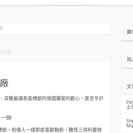
廠
廣
/2008
加
廠
文
，深獲最講表面禮貌的倭國蘿蔔的歡心，甚至乎於
Pe
士
 一個!
Sh
Ma
，真有禮貌，和倭人一樣那麼喜歡鞠躬，難怪三得利要將