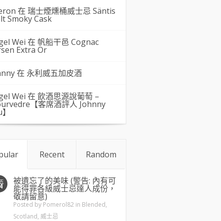
eron 在
瑞士煙燻桶威士忌 Säntis
lt Smoky Cask
gel Wei
在
帆船干邑 Cognac
rsen Extra Or
hnny 在
永利威五加皮酒
gel Wei
在
飲酒思源說葡萄 –
urvedre【客席酒評人 Johnny
u】
pular
Recent
Random
被遺忘了的美味 (警告: 內有可
五
4
能得罪各級威士忌達人成份，
敬請留意)
Posted by
Pomerol82
in
Blended
,
Scotland
,
威士忌