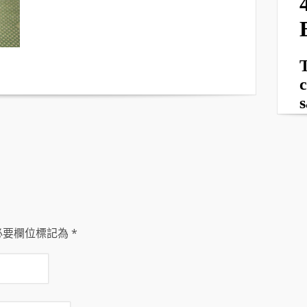
必要欄位標記為
*