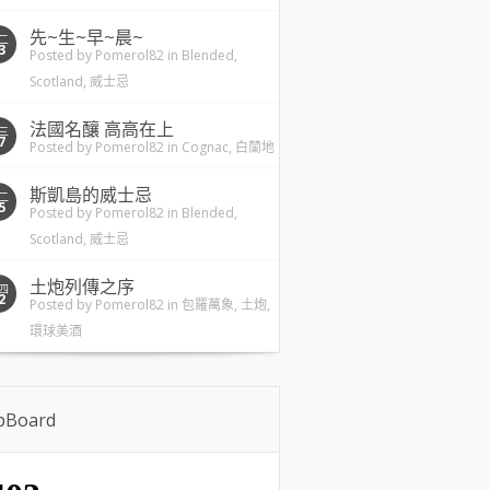
先~生~早~晨~
二
3
Posted by
Pomerol82
in
Blended
,
Scotland
,
威士忌
法國名釀 高高在上
三
7
Posted by
Pomerol82
in
Cognac
,
白蘭地
斯凱島的威士忌
二
5
Posted by
Pomerol82
in
Blended
,
Scotland
,
威士忌
土炮列傳之序
四
2
Posted by
Pomerol82
in
包羅萬象
,
土炮
,
環球美酒
ipBoard