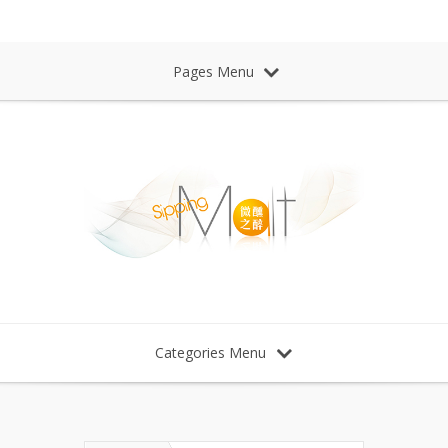
Sipping Malt Whisky 微醺之醉 威士忌
Pages Menu
Categories Menu