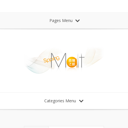
Sipping Malt Whisky 微醺之醉 威士忌
Pages Menu
Categories Menu