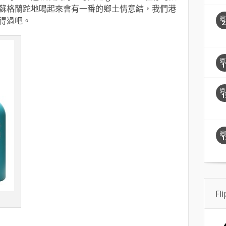
蘇格蘭跎地喝起來會有一番的鄉土情意結，我們港
週
得過吧。
2
週
1
週
1
週
1
Fl