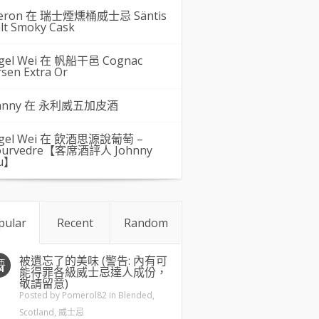
eron 在
瑞士煙燻桶威士忌 Säntis
lt Smoky Cask
gel Wei
在
帆船干邑 Cognac
rsen Extra Or
hnny 在
永利威五加皮酒
gel Wei
在
飲酒思源說葡萄 –
urvedre【客席酒評人 Johnny
u】
pular
Recent
Random
被遺忘了的美味 (警告: 內有可
五
4
能得罪各級威士忌達人成份，
敬請留意)
Posted by
Pomerol82
in
Blended
,
Scotland
,
威士忌