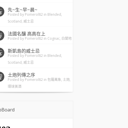
先~生~早~晨~
二
3
Posted by
Pomerol82
in
Blended
,
Scotland
,
威士忌
法國名釀 高高在上
三
7
Posted by
Pomerol82
in
Cognac
,
白蘭地
斯凱島的威士忌
二
5
Posted by
Pomerol82
in
Blended
,
Scotland
,
威士忌
土炮列傳之序
四
2
Posted by
Pomerol82
in
包羅萬象
,
土炮
,
環球美酒
ipBoard