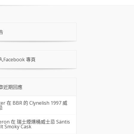
告
入Facebook 專頁
章近期回應
ter 在
BBR 的 Clynelish 1997 威
忌
eron 在
瑞士煙燻桶威士忌 Säntis
lt Smoky Cask