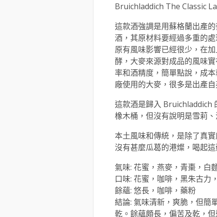
Bruichladdich The Classic La
這款酒強調是用蘇格蘭出產的
酒，其原材料要經過多重的處
原有風味影響已經很少，在加
酵，大麥來源對成品的風味實
率和酒精度，簡單點說，成本
廠使用的大麥，很多是出產自
這款酒是歸入 Bruichladdi
橡木桶，但沒有說明是雪莉、
本土風味和傳統，是除了真實
沒有甚麼瓜葛的港燦，喝起這
氣味: 花蜜，燕麥，青棗，白
口味: 花蜜，咖啡，黑朱古力
餘蘊: 悠長，咖啡，藥粉
結論: 氣味清新，爽脆，但
乾。餘蘊頗長，偏苦及乾，但還