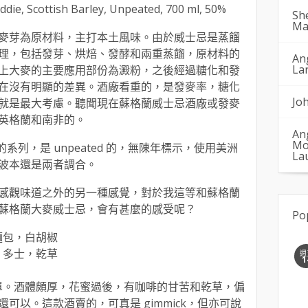
ddie, Scottish Barley, Unpeated, 700 ml, 50%
Sh
Ma
麥芽為原材料，主打本土風味。由於威士忌是蒸餾
理，包括發芽、烘焙、發酵和兩重蒸餾，原材料的
An
La
上大麥的主要應用部份為澱粉，之後經過糖化和發
在沒有明顯的差異。酒廠看重的，是發麥率，糖化
Jo
就是最大考慮。聽聞現在蘇格蘭威士忌酒廠或發麥
英格蘭和南非的。
An
Mo
ch 的系列，是 unpeated 的，無陳年標示，使用美洲
La
波本還是兩者調合。
感觀味道之外的另一種感覺，對於我這等和蘇格蘭
蘇格蘭大麥威士忌，會有甚麼的感受呢？
Po
麵包，白胡椒
，多士，乾草
週
1
簡單。酒體頗厚，花蜜過後，有咖啡的甘苦和乾草，偏
可以。這款酒賣的，可真是 gimmick，但亦可說