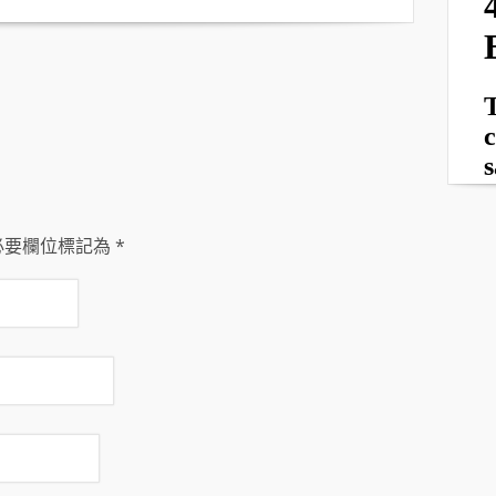
必要欄位標記為
*