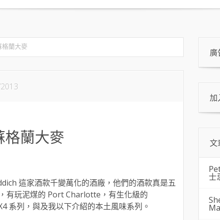
ch 蘇格蘭大麥
廣
/2013
加
ch 蘇格蘭大麥
文
Pe
士
chladdich 這家酒款千變萬化的酒廠，他們的酒款真是五
泥煤的 Port Charlotte，有生化級的
Sh
的 X4 系列，與及我以下介紹的本土風味系列。
Ma