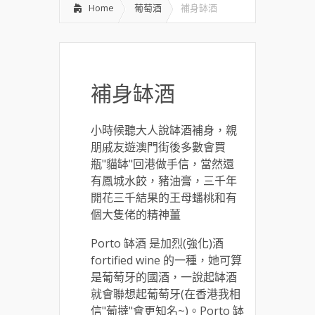
Home
葡萄酒
補身缽酒
補身缽酒
小時候聽大人說缽酒補身，親
朋戚友遊澳門街後多數會買
瓶"貓缽"回港做手信，當然還
有鳳城水餃，豬油膏，三千年
開花三千結果的王母蟠桃和有
個大隻佬的精神薑
Porto 缽酒 是加烈(強化)酒
fortified wine 的一種，她可算
是葡萄牙的國酒，一說起缽酒
就會聯想起葡萄牙(在香港我相
信"葡撻"會更知名~)。Porto 缽