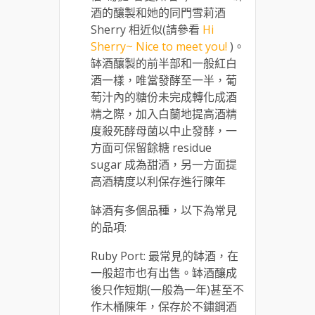
酒的釀製和她的同門雪莉酒
Sherry 相近似(請參看
Hi
Sherry~ Nice to meet you!
)。
缽酒釀製的前半部和一般紅白
酒一樣，唯當發酵至一半，葡
萄汁內的糖份未完成轉化成酒
精之際，加入白蘭地提高酒精
度殺死酵母菌以中止發酵，一
方面可保留餘糖 residue
sugar 成為甜酒，另一方面提
高酒精度以利保存進行陳年
缽酒有多個品種，以下為常見
的品項:
Ruby Port: 最常見的缽酒，在
一般超市也有出售。缽酒釀成
後只作短期(一般為一年)甚至不
作木桶陳年，保存於不鏽鋼酒