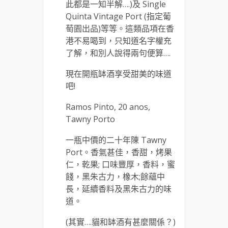
此都是一知半解….)及 Single
Quinta Vintage Port (指定葡
萄園出品)等等。這類品項在香
港不易喝到，只知道名字權充
了解，和別人說得兩句便算….
現在開瓶缽酒享受甜美的味道
吧!
Ramos Pinto, 20 anos,
Tawny Porto
一瓶中價的二十年陳 Tawny
Port。香氣甚佳，香甜，烤果
仁，乾果; 口味豐厚，香料，蜜
餞，黑朱古力，橡木;餘蘊中
長，延續香料及黑朱古力的味
道。
(其實….貓和缽酒有甚麼關係？)