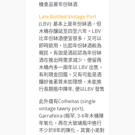
機會品嘗年份缽酒
Late Bottled Vintage Port
(LBV): 基本上是年份缽酒，但
木桶存釀延至四至六年。LBV
比年份缽酒便宜很多，又可以
即時飲用，比起年份缽酒較為
親民。有說是酒莊認為年份缽
酒在推出時需求減少，便留再
木桶內多一兩年以 LBV 出售，
有利現金回籠。又有可能是酒
釀好後素質未如理想，未能進
行長期瓶中陳年, 便以LBV 發售
此外還有Colheitas (single
vintage tawny port),
Garrafeira (極罕, 3-6年木桶陳
年氧化，再在大玻璃瓶中進行
不少於8年的陳化 – 其實小弟對