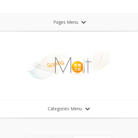
Sipping Malt Whisky 微醺之醉 威士忌
Pages Menu
Categories Menu