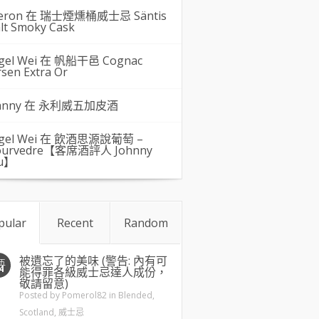
eron 在
瑞士煙燻桶威士忌 Säntis
lt Smoky Cask
gel Wei
在
帆船干邑 Cognac
rsen Extra Or
hnny 在
永利威五加皮酒
gel Wei
在
飲酒思源說葡萄 –
urvedre【客席酒評人 Johnny
u】
pular
Recent
Random
被遺忘了的美味 (警告: 內有可
五
4
能得罪各級威士忌達人成份，
敬請留意)
Posted by
Pomerol82
in
Blended
,
Scotland
,
威士忌