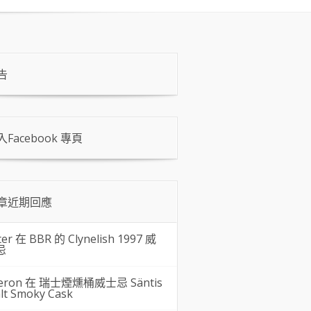
告
入Facebook 專頁
章近期回應
ter 在
BBR 的 Clynelish 1997 威
忌
eron 在
瑞士煙燻桶威士忌 Säntis
lt Smoky Cask