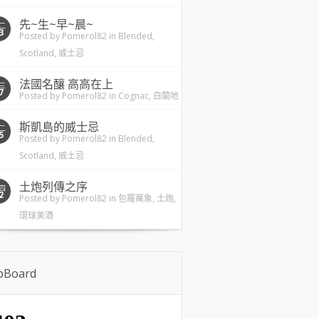
先~生~早~晨~
二
3
Posted by
Pomerol82
in
Blended
,
Scotland
,
威士忌
法國名釀 高高在上
三
7
Posted by
Pomerol82
in
Cognac
,
白蘭地
斯凱島的威士忌
二
5
Posted by
Pomerol82
in
Blended
,
Scotland
,
威士忌
土炮列傳之序
四
2
Posted by
Pomerol82
in
包羅萬象
,
土炮
,
環球美酒
ipBoard