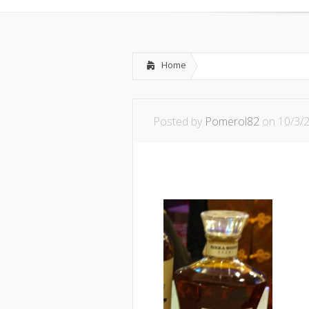
Home
Posted by
Pomerol82
on 10/3/