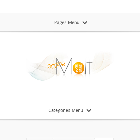
Sipping Malt Whisky 微醺之醉 威士忌
Pages Menu
Categories Menu