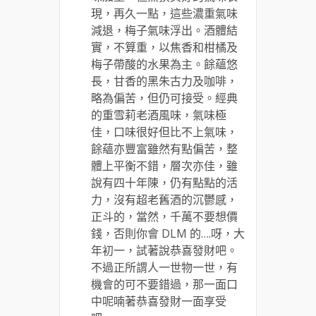
現，再久一點，這些濃重氣味
減退，梅子氣味浮出。酒體結
實，不算重，以焦香和柑橘及
梅子帶酸的水果為主。餘蘊悠
長，甘香的黑朱古力及咖啡，
略為偏苦，但仍可接受。經典
的重雪莉老酒風味，氣味極
佳，口味很好但比不上氣味，
餘蘊亦豐富雖然有點偏苦，整
體上平衡不錯，層次亦佳，雖
說有四十年陳，仍有點點的活
力，沒有超老舊酒的沉鬱感，
正斗的，當然，千萬不要想價
錢，否則你會 DLM 的….呀，大
年初一，試著說恭喜發財吧。
不過正所謂人一世物一世，有
機會的可不要錯過，那一面口
中呢喃著恭喜發財一面享受