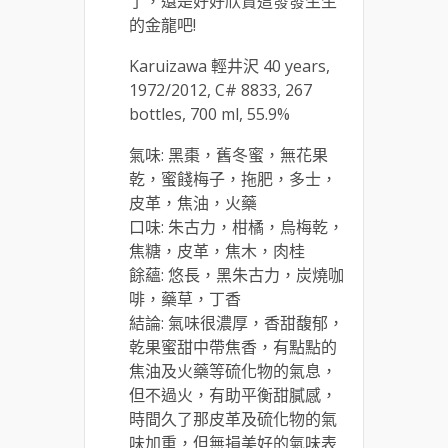
了，還是好好欣賞這發發生生
的金龍吧!
Karuizawa 輕井沢 40 years,
1972/2012, C# 8833, 267
bottles, 700 ml, 55.9%
氣味: 黑棗，舊冬蜜，無花果
乾，蜜餞梅子，拖肥，多士，
皮革，焦油，火藥
口味: 朱古力，柑橘，烏梅乾，
焦糖，皮革，焦木，肉桂
餘蘊: 悠長，黑朱古力，炭燒咖
啡，藥草，丁香
結論: 氣味很濃厚，香甜馥郁，
乾果蜜甜中帶焦香，有點點的
焦油及火藥等硫化物的氣息，
但不過火，有助平衡甜膩感，
時間久了那皮革及硫化物的氣
味加重，但無損美好的氣味表