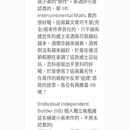
是小弟的"傑作"。那酒評可是
認真的，那 IIB
Intercontinental Malts 真的
很好喝。這兩篇文章可不是(完
全)寫來作弄各位的，只不過有
感近年的威士忌酒商花款越玩
越多，酒價亦越來越貴，酒質
倒沒有越來越好，於是在復活
節假期在家調了這款威士忌玩
玩，怎料卻是出乎意料的好
喝，於是便寫了這兩篇劣作，
在寫作的過程中反思"追逐"酒
款的迷思。各位有興趣當 IIB
嗎？
(Individual Independent
Bottler (IIB) 個人獨立裝瓶廠
這名稱是小弟老作的，不用太
認真的)