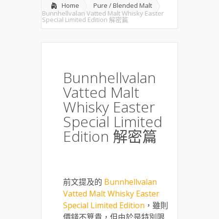
Home
Pure / Blended Malt
Bunnhellvalan Vatted Malt Whisky Easter
Special Limited Edition 解密篇
Bunnhellvalan
Vatted Malt
Whisky Easter
Special Limited
Edition 解密篇
前文提及的
Bunnhellvalan
Vatted Malt Whisky Easter
Special Limited Edition
，雖則
價錢不算貴，但由於是特別限