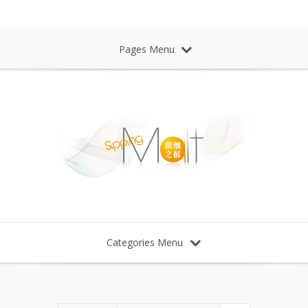
Sipping Malt Whisky 微醺之醉 威士忌
Pages Menu
Categories Menu