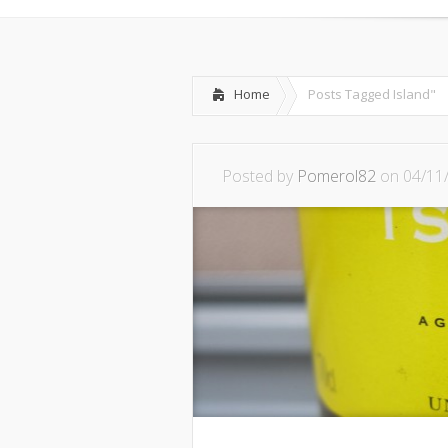
Home
Posts Tagged
Island"
Posted by
Pomerol82
on 04/11