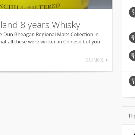
週
2
land 8 years Whisky
he Dun Bheagan Regional Malts Collection in
週
1
that all these were written in Chinese but you
週
1
READ MORE
週
1
Fl