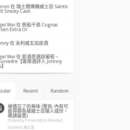
eron 在
瑞士煙燻桶威士忌 Säntis
lt Smoky Cask
gel Wei
在
帆船干邑 Cognac
rsen Extra Or
hnny 在
永利威五加皮酒
gel Wei
在
飲酒思源說葡萄 –
urvedre【客席酒評人 Johnny
u】
pular
Recent
Random
被遺忘了的美味 (警告: 內有可
五
4
能得罪各級威士忌達人成份，
敬請留意)
Posted by
Pomerol82
in
Blended
,
Scotland
,
威士忌