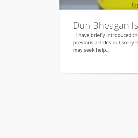
Dun Bheagan Is
I have briefly introduced t
previous articles but sorry 
may seek help...