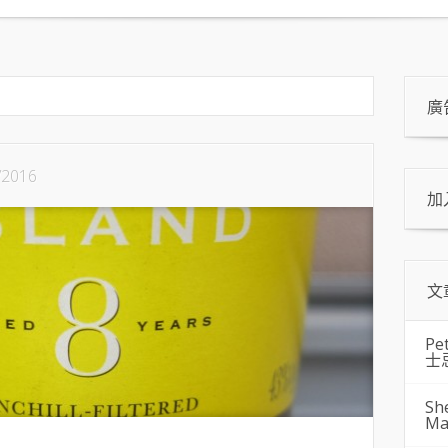
廣
/2016
加
文
Pe
士
Sh
Ma