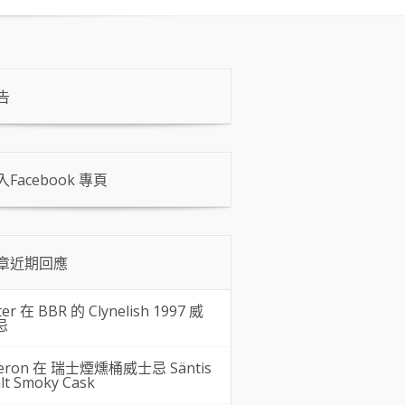
告
入Facebook 專頁
章近期回應
ter 在
BBR 的 Clynelish 1997 威
忌
eron 在
瑞士煙燻桶威士忌 Säntis
lt Smoky Cask