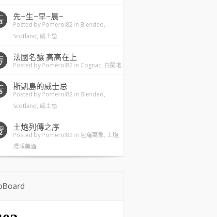
先~生~早~晨~
二
3
Posted by
Pomerol82
in
Blended
,
Scotland
,
威士忌
法國名釀 高高在上
三
7
Posted by
Pomerol82
in
Cognac
,
白蘭地
斯凱島的威士忌
二
5
Posted by
Pomerol82
in
Blended
,
Scotland
,
威士忌
土炮列傳之序
四
2
Posted by
Pomerol82
in
包羅萬象
,
土炮
,
環球美酒
ipBoard