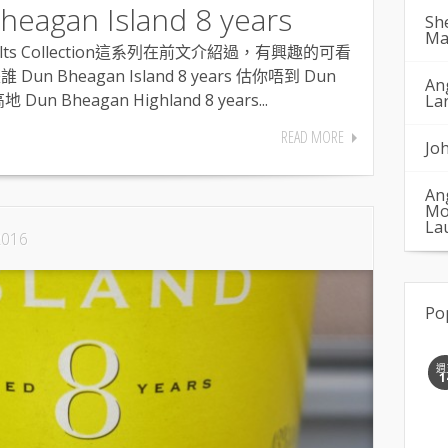
gan Island 8 years
Sh
Ma
l Malts Collection這系列在前文介紹過，有興趣的可看
 Bheagan Island 8 years 估你唔到 Dun
An
地 Dun Bheagan Highland 8 years...
La
READ MORE
Jo
An
Mo
La
2016
Po
週
1