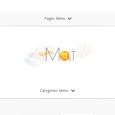
Sipping Malt Whisky 微醺之醉 威士忌
Pages Menu
Categories Menu