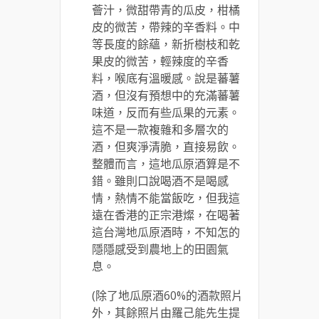
薈汁，微甜帶青的瓜皮，柑橘
皮的微苦，帶辣的辛香料。中
等長度的餘蘊，新折樹枝和乾
果皮的微苦，輕辣度的辛香
料，喉底有溫暖感。說是蕃薯
酒，但沒有預想中的充滿蕃薯
味道，反而有些瓜果的元素。
這不是一款複雜和多層次的
酒，但爽淨清脆，直接易飲。
整體而言，這地瓜原酒算是不
錯。雖則口說喝酒不是喝感
情，熱情不能當飯吃，但我這
遠在香港的正宗港燦，在喝著
這台灣地瓜原酒時，不知怎的
隱隱感受到農地上的田園氣
息。
(除了地瓜原酒60%的酒款照片
外，其餘照片由羅己能先生提