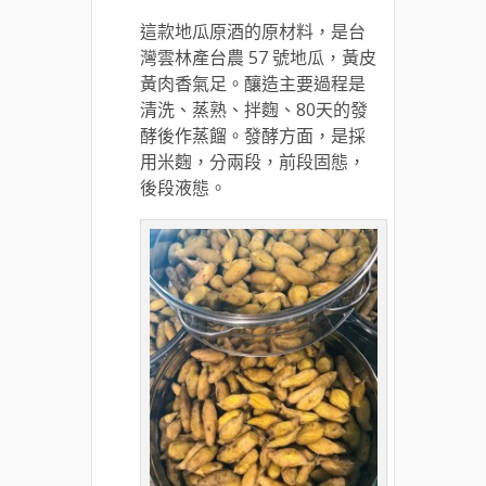
這款地瓜原酒的原材料，是台
灣雲林產台農 57 號地瓜，黃皮
黃肉香氣足。釀造主要過程是
清洗、蒸熟、拌麴、80天的發
酵後作蒸餾。發酵方面，是採
用米麴，分兩段，前段固態，
後段液態。