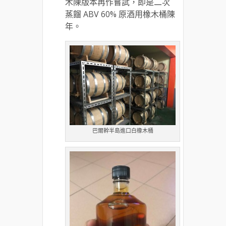
木陳版本再作嘗試，即是二次
蒸餾 ABV 60% 原酒用橡木桶陳
年。
巴爾幹半島進口白橡木桶