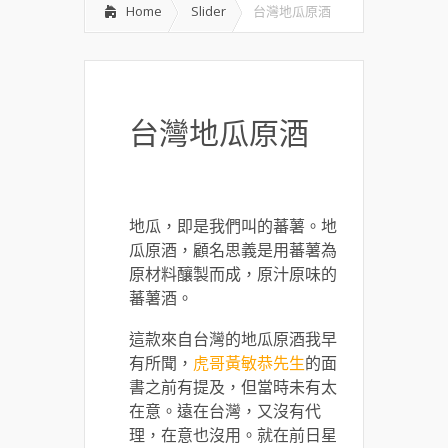
Home
Slider
台灣地瓜原酒
台灣地瓜原酒
地瓜，即是我們叫的蕃薯。地
瓜原酒，顧名思義是用蕃薯為
原材料釀製而成，原汁原味的
蕃薯酒。
這款來自台灣的地瓜原酒我早
有所聞，
虎哥黃敏恭先生
的面
書之前有提及，但當時未有太
在意。遠在台灣，又沒有代
理，在意也沒用。就在前日星