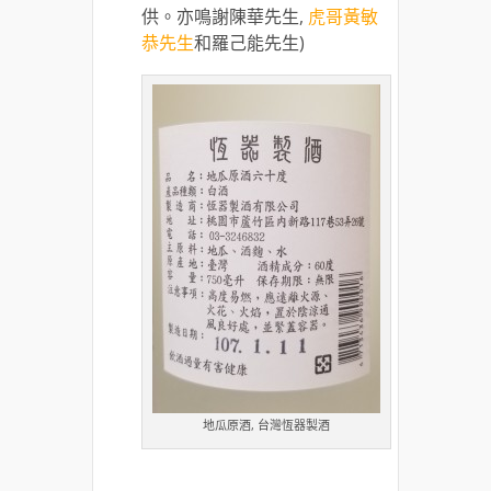
供。亦鳴謝陳華先生,
虎哥黃敏
恭先生
和羅己能先生)
地瓜原酒, 台灣恆器製酒