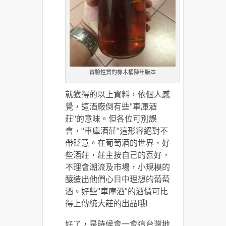
實驗性質的橡木桶陳年版本
就獲得的以上資料，依個人感
覺，這酒廠倒有些"車庫酒
莊"的意味。但各位可別誤
會，"車庫酒莊"這形容絕對不
帶貶意。在葡萄酒的世界，好
些酒莊，莊主按自己的喜好，
不理會潮流及市場，小規模的
釀造出他們心目中理想的葡萄
酒。好些"車庫酒"的酒價可比
得上傳統大莊的出品哦!
好了，是時候會一會這台灣地