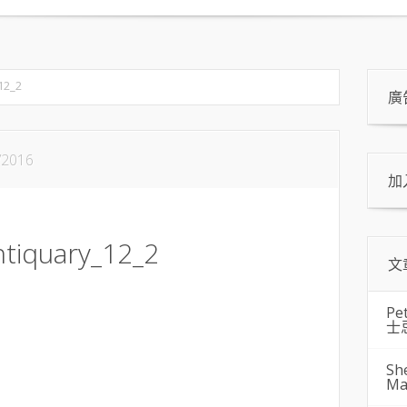
12_2
廣
/2016
加
ntiquary_12_2
文
Pe
士
Sh
Ma