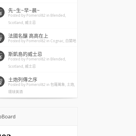
先~生~早~晨~
二
3
Posted by
Pomerol82
in
Blended
,
Scotland
,
威士忌
法國名釀 高高在上
三
7
Posted by
Pomerol82
in
Cognac
,
白蘭地
斯凱島的威士忌
二
5
Posted by
Pomerol82
in
Blended
,
Scotland
,
威士忌
土炮列傳之序
四
2
Posted by
Pomerol82
in
包羅萬象
,
土炮
,
環球美酒
ipBoard