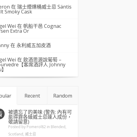
eron 在
瑞士煙燻桶威士忌 Säntis
lt Smoky Cask
gel Wei
在
帆船干邑 Cognac
rsen Extra Or
hnny 在
永利威五加皮酒
gel Wei
在
飲酒思源說葡萄 –
urvedre【客席酒評人 Johnny
u】
pular
Recent
Random
被遺忘了的美味 (警告: 內有可
五
4
能得罪各級威士忌達人成份，
敬請留意)
Posted by
Pomerol82
in
Blended
,
Scotland
,
威士忌