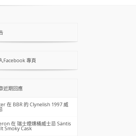
告
入Facebook 專頁
章近期回應
ter 在
BBR 的 Clynelish 1997 威
忌
eron 在
瑞士煙燻桶威士忌 Säntis
lt Smoky Cask