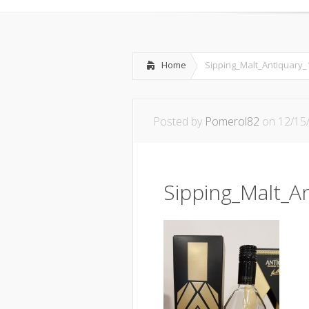
Home
Sipping_Malt_Antiquary_
Posted by
Pomerol82
on 12/15
Sipping_Malt_A