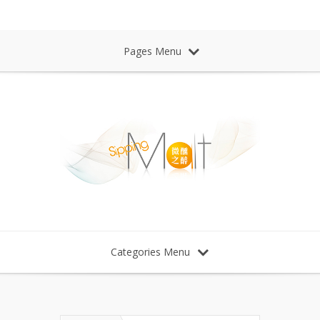
Sipping Malt Whisky 微醺之醉 威士忌
Pages Menu
Categories Menu