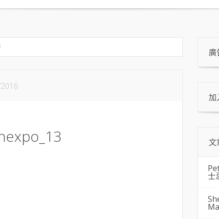
3
廣
/2016
加
inexpo_13
文
Pe
士
Sh
Ma