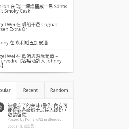
eron 在
瑞士煙燻桶威士忌 Säntis
lt Smoky Cask
gel Wei
在
帆船干邑 Cognac
rsen Extra Or
hnny 在
永利威五加皮酒
gel Wei
在
飲酒思源說葡萄 –
urvedre【客席酒評人 Johnny
u】
pular
Recent
Random
被遺忘了的美味 (警告: 內有可
五
4
能得罪各級威士忌達人成份，
敬請留意)
Posted by
Pomerol82
in
Blended
,
Scotland
,
威士忌