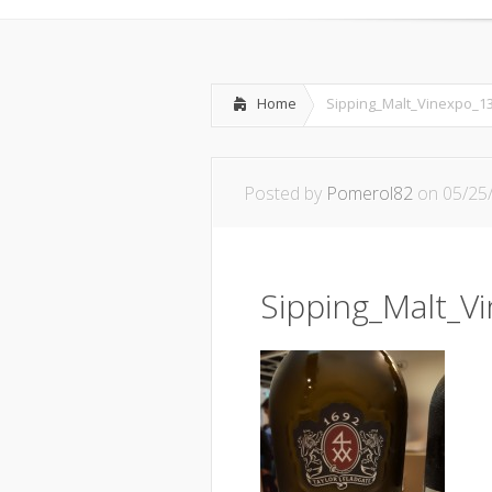
Home
Sipping_Malt_Vinexpo_1
Posted by
Pomerol82
on 05/25
Sipping_Malt_V