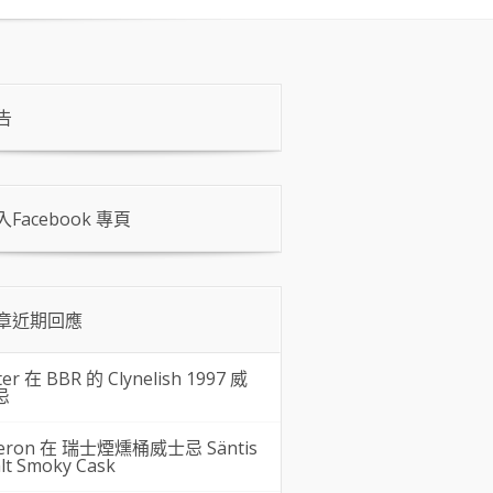
告
入Facebook 專頁
章近期回應
ter 在
BBR 的 Clynelish 1997 威
忌
eron 在
瑞士煙燻桶威士忌 Säntis
lt Smoky Cask