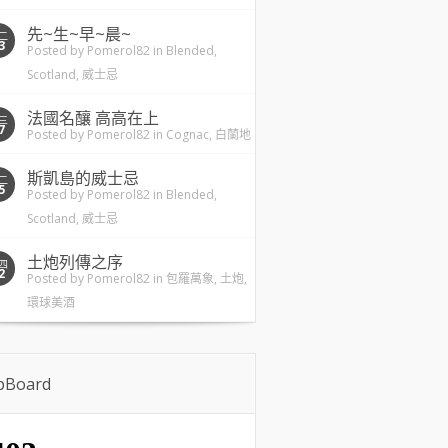
先~生~早~晨~
二
3
Posted by
Pomerol82
in
Blended
,
Scotland
,
威士忌
法國名釀 高高在上
三
7
Posted by
Pomerol82
in
Cognac
,
白蘭地
斯凱島的威士忌
二
5
Posted by
Pomerol82
in
Blended
,
Scotland
,
威士忌
土炮列傳之序
四
2
Posted by
Pomerol82
in
包羅萬象
,
土炮
,
環球美酒
ipBoard