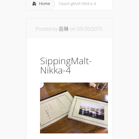
Home
SippingMalt-Nikka-4
Posted by
岳琳
on 09/30/2015
SippingMalt-
Nikka-4