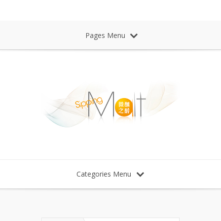
Sipping Malt Whisky 微醺之醉 威士忌
Pages Menu
Categories Menu