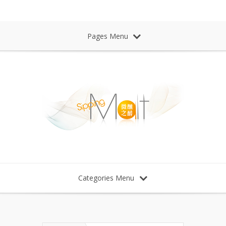
Sipping Malt Whisky 微醺之醉 威士忌
Pages Menu
Categories Menu