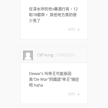
在深水埗的世x藥酒行有，12
和18都齊。 其他地方真的很
少見了
REPLY
Cliff Kong
13/08/2015
Dewar’s 叫帝王可能係因
為"De War"同國語"帝王"接近
吧 haha
REPLY