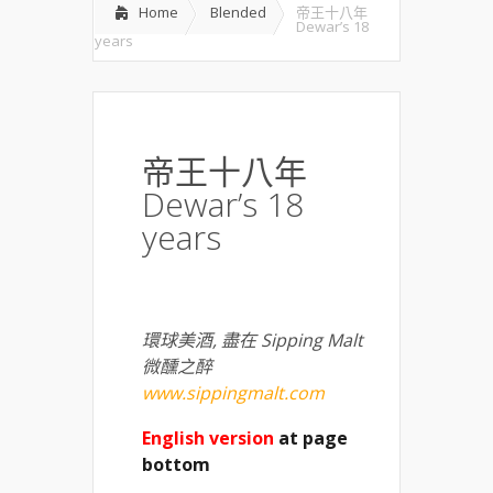
Home
Blended
帝王十八年
Dewar’s 18
years
帝王十八年
Dewar’s 18
years
環球美酒
,
盡在
Sipping Malt
微醺之醉
www.sippingmalt.com
English version
at page
bottom