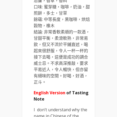
忌廉，香草，香料
口味: 蜜芽糖，咖啡，奶油，甜
煎餅，多士，甘草
餘蘊: 中等長度，黑咖啡，烘焙
穀物，橡木
結論: 非常香軟柔順的一款酒，
甘甜平衡，柔滑軟熟，非常易
飲，但又不流於平鋪直述，喝
起來很舒服，令人一杯一杯的
接下去喝，這便是成功的調合
威士忌。不求高深推敲，要求
平易近人，令人暢快，但亦留
有細味的空間。好喝，好酒，
正斗。
English Version
of Tasting
Note
I don’t understand why the
name in Chinese of the