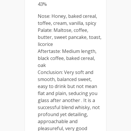
43%
Nose: Honey, baked cereal,
toffee, cream, vanilla, spicy
Palate: Maltose, coffee,
butter, sweet pancake, toast,
licorice
Aftertaste: Medium length,
black coffee, baked cereal,
oak
Conclusion: Very soft and
smooth, balanced sweet,
easy to drink but not mean
flat and plain, seducing you
glass after another . It is a
successful blend whisky, not
profound yet detailing,
approachable and
pleasureful, very good