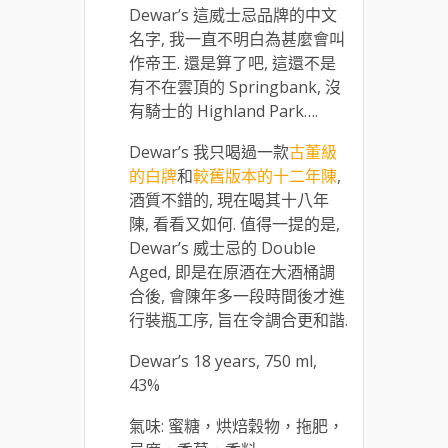
Dewar’s 這威士忌品牌的中文
名字, 我一直不明白為甚麼會叫
作帝王. 還是算了吧, 這還不是
有不在雲頂的 Springbank, 沒
有騎士的 Highland Park….
Dewar’s 我只喝過一款
古董級
的白牌
和
較舊版本的十二年陳
,
酒質不錯的, 現在喝其十八年
陳, 看看又如何. 值得一提的是,
Dewar’s 威士忌的 Double
Aged, 即是在原酒在大酒桶調
合後, 會陳年多一段時間後才進
行裝瓶工序, 旨在令調合更和諧.
Dewar’s 18 years, 750 ml,
43%
氣味: 蜜糖，烘焙穀物，拖肥，