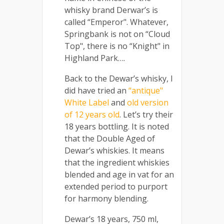
whisky brand Derwar’s is
called “Emperor". Whatever,
Springbank is not on “Cloud
Top", there is no “Knight" in
Highland Park….
Back to the Dewar’s whisky, I
did have tried an
“antique"
White Label
and
old version
of 12 years old
. Let’s try their
18 years bottling. It is noted
that the Double Aged of
Dewar’s whiskies. It means
that the ingredient whiskies
blended and age in vat for an
extended period to purport
for harmony blending.
Dewar’s 18 years, 750 ml,