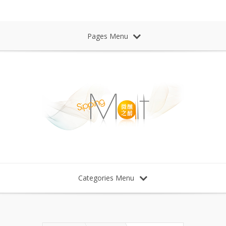
Sipping Malt Whisky 微醺之醉 威士忌
Pages Menu
Categories Menu