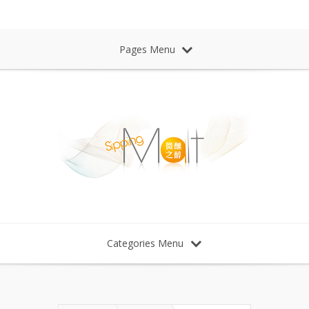
Sipping Malt Whisky 微醺之醉 威士忌
Pages Menu
Categories Menu