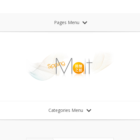
Sipping Malt Whisky 微醺之醉 威士忌
Pages Menu
Categories Menu