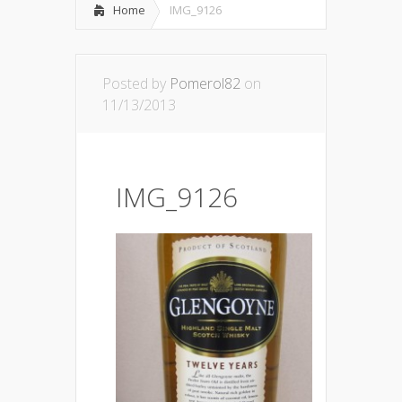
Home
IMG_9126
Posted by
Pomerol82
on
11/13/2013
IMG_9126