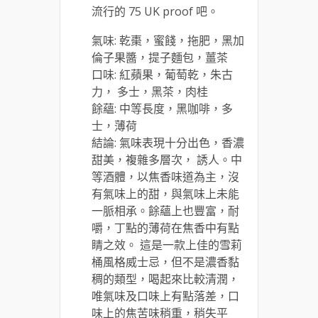
流行的 75 UK proof 吧。
氣味: 乾棗，蜜餞，拖肥，黑加
倫子果醬，提子麵包，薑茶
口味: 紅蘋果，葡萄乾，朱古
力， 多士，黑茶，肉桂
餘蘊: 中等長度，黑咖啡，多
士，薄荷
結論: 氣味表現十分出色，香濃
甜美，複雜多層次， 誘人。中
等酒體，以焦香味道為主，沒
有氣味上的甜，與氣味上未能
一脈相承。餘蘊上也豐富，耐
嚼，丁點的薄荷在焦香中有點
睛之效。 這是一款上佳的雪莉
桶風格威士忌，但不是濃香黏
稠的類型，喝起來比較清潤，
唯氣味及口味上有點落差，口
味上的焦苦味稍重，稍失平