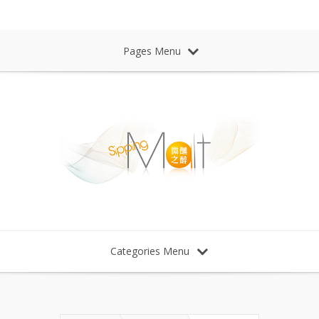
Sipping Malt Whisky 微醺之醉 威士忌
Pages Menu
Categories Menu