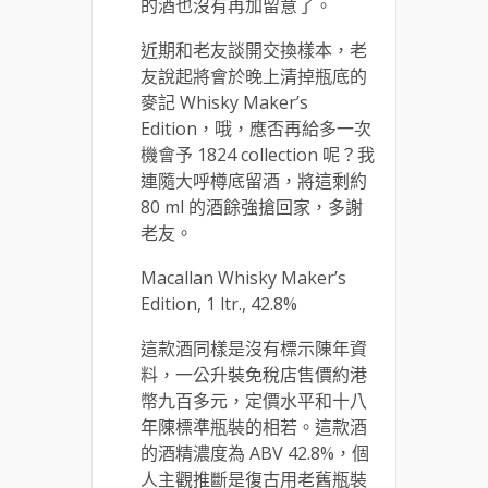
的酒也沒有再加留意了。
近期和老友談開交換樣本，老
友說起將會於晚上清掉瓶底的
麥記 Whisky Maker’s
Edition，哦，應否再給多一次
機會予 1824 collection 呢？我
連隨大呼樽底留酒，將這剩約
80 ml 的酒餘強搶回家，多謝
老友。
Macallan Whisky Maker’s
Edition, 1 ltr., 42.8%
這款酒同樣是沒有標示陳年資
料，一公升裝免稅店售價約港
幣九百多元，定價水平和十八
年陳標準瓶裝的相若。這款酒
的酒精濃度為 ABV 42.8%，個
人主觀推斷是復古用老舊瓶裝