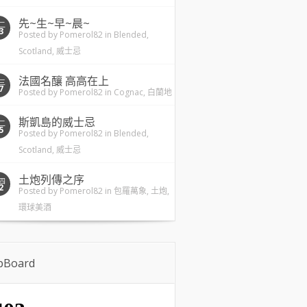
先~生~早~晨~
二
3
Posted by
Pomerol82
in
Blended
,
Scotland
,
威士忌
法國名釀 高高在上
三
7
Posted by
Pomerol82
in
Cognac
,
白蘭地
斯凱島的威士忌
二
5
Posted by
Pomerol82
in
Blended
,
Scotland
,
威士忌
土炮列傳之序
四
2
Posted by
Pomerol82
in
包羅萬象
,
土炮
,
環球美酒
ipBoard