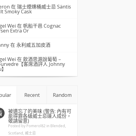
eron 在
瑞士煙燻桶威士忌 Säntis
lt Smoky Cask
gel Wei
在
帆船干邑 Cognac
rsen Extra Or
hnny 在
永利威五加皮酒
gel Wei
在
飲酒思源說葡萄 –
urvedre【客席酒評人 Johnny
u】
pular
Recent
Random
被遺忘了的美味 (警告: 內有可
五
4
能得罪各級威士忌達人成份，
敬請留意)
Posted by
Pomerol82
in
Blended
,
Scotland
,
威士忌