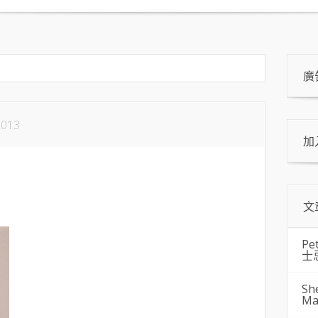
廣
2013
加
文
Pe
士
Sh
Ma