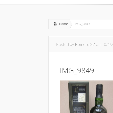
Home
IMG_9849
Posted by
Pomerol82
on 10/4/
IMG_9849