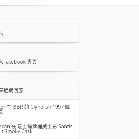
告
入Facebook 專頁
章近期回應
ter 在
BBR 的 Clynelish 1997 威
忌
eron 在
瑞士煙燻桶威士忌 Säntis
lt Smoky Cask