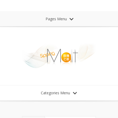
Sipping Malt Whisky 微醺之醉 威士忌
Pages Menu
Categories Menu