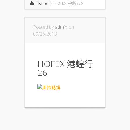
Home
HOFEX 港蝗行26
Posted by
admin
on
09/26/2013
HOFEX 港蝗行
26