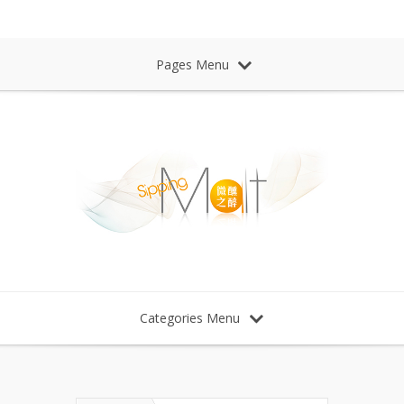
Sipping Malt Whisky 微醺之醉 威士忌
Pages Menu
Categories Menu