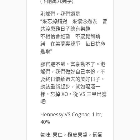
(下刪萬九幾字)
港燦們，我們還是
“來忘掉錯對 來懷念過去 曾
共渡患難日子總有樂趣
不相信會絕望 不感覺到躊
躇 在美夢裏競爭 每日拚命
進取"
膠官罷不到，富豪動不了。港
燦們，我們做好自己本份，不
要終日懷緬過去的美好日子，
應該重新起步，就如喝酒一
樣，忘掉 XO，從 VS 三星出發
吧!
Hennessy VS Cognac, 1 ltr,
40%
氣味: 果仁，橙皮果醬，葡萄