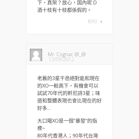
下，真架？放心，国內呢 D
酒十枝有十枝都係假的。
REPLY
Mr. Cognac @_@
13/09/2012
老舊的3星干邑絕對能和現在
的XO一較高下，有機會可以
試試70年代的軒尼詩3星；味
道和整體表現也會比現在的好
好多…
大口喝XO是一個"暴發"的指
標~
80年代香港人；90年代台灣