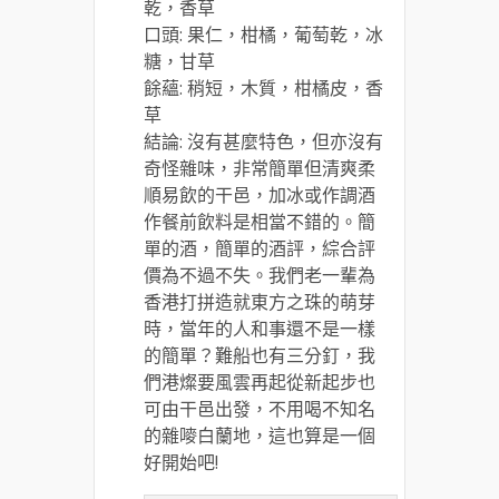
乾，香草
口頭: 果仁，柑橘，葡萄乾，冰
糖，甘草
餘蘊: 稍短，木質，柑橘皮，香
草
結論: 沒有甚麼特色，但亦沒有
奇怪雜味，非常簡單但清爽柔
順易飲的干邑，加冰或作調酒
作餐前飲料是相當不錯的。簡
單的酒，簡單的酒評，綜合評
價為不過不失。我們老一輩為
香港打拼造就東方之珠的萌芽
時，當年的人和事還不是一樣
的簡單？難船也有三分釘，我
們港燦要風雲再起從新起步也
可由干邑出發，不用喝不知名
的雜嘜白蘭地，這也算是一個
好開始吧!