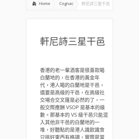
Home
Cognac
軒尼詩三星干邑
軒尼詩三星干邑
香港的老一輩酒客是很喜款喝
白蘭地的，在香港的黃金年
代，港人喝的白蘭地是干邑，
還要是高級的干邑，在高級社
交場合交叉窿是必然的了，一
般交際應酬 VSOP 是基本的級
數。那基本的 VS 級干邑只能混
入其他非干邑的白蘭地的一
堆，好聽點的是港人識飲識食
只挑好東西有格調，實際是當