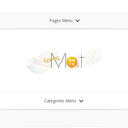
Sipping Malt Whisky 微醺之醉 威士忌
Pages Menu
Categories Menu