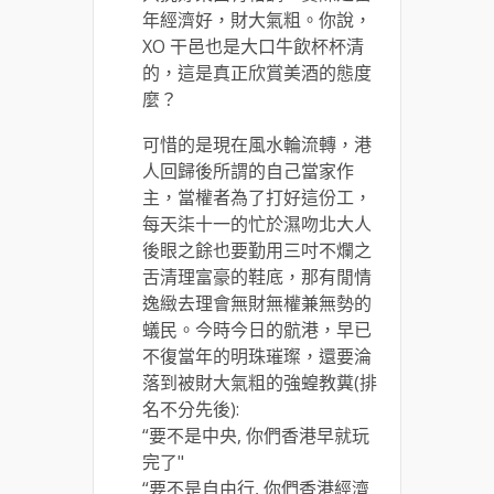
年經濟好，財大氣粗。你說，
XO 干邑也是大口牛飲杯杯清
的，這是真正欣賞美酒的態度
麼？
可惜的是現在風水輪流轉，港
人回歸後所謂的自己當家作
主，當權者為了打好這份工，
每天柒十一的忙於濕吻北大人
後眼之餘也要勤用三吋不爛之
舌清理富豪的鞋底，那有閒情
逸緻去理會無財無權兼無勢的
蟻民。今時今日的骯港，早已
不復當年的明珠璀璨，還要淪
落到被財大氣粗的強蝗教糞(排
名不分先後):
“要不是中央, 你們香港早就玩
完了"
“要不是自由行, 你們香港經濟