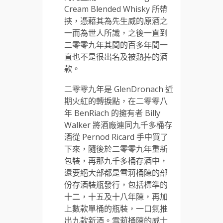
Cream Blended Whisky 所帶
挾，憑藉其為先生威的原酒之
一而為世人所識，之後一直到
二零零九年其間的百多年間一
直也不是很出名及被熱捧的酒
款。
二零零九年是 GlenDronach 近
期火紅的轉捩點，在二零零八
年 BenRiach 的擁有者 Billy
Walker 將酒廠連同九千多桶存
酒從 Pernod Ricard 手中買了
下來，隨後於二零零九年重新
包裝，再那九千多桶存酒中，
還要絕大部都是雪莉桶陳的部
份存酒裝瓶發行，包括標準的
十二，十五及十八年陳，再加
上數款單桶的瓶裝，一口氣推
出九款新酒。雪莉桶陳的威士