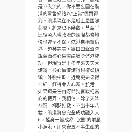
是不入流的，你不要妄圖在骯
港的零售網絡以"正常"價買得
到。骯港現在不是威士忌國際
都會，將來也不樂觀，甚至乎
連經濟人權政治的國際都會地
位也遲早不保。骯港自稱紐倫
港，超英趕美，雖口口聲聲會
說保衛核心價值繼續令骯港成
功，但現實是十多年來天天大
煉鋼，核心價值煉得銀樣蠟槍
頭，外強中乾，近期更是染得
血紅，紅得令人心寒。骯港，
如果還是任由呀爺狗官政棍富
商的把弄，我相信，除了天降
神蹟，椰酥打救，不出十年八
載，骯港將會完全成功融入大
6，搖身一變成為"心震"的附屬
小漁港，用來安置不事生產的