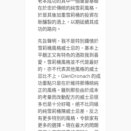
老本成功的其中一個重要基礎
在於忠於傳統的純雪莉風格，
於是其後加重雪莉桶的投資在
新釀製的酒上，以期延續其成
功的路向。
先旨聲明，我不是特別鍾情於
雪莉桶風格威士忌的，基本上
平靚正又有特色的酒款我到喜
愛。雪莉桶風格並不代是最好
的，亦不代表其他風格的威士
忌比不上，GlenDronach 的成
功重點只是在於維持那傳統純
正的風格。雖則那些由於成本
的考量而改動配方的威士忌很
多也是十分好喝，絕不比同級
的純雪莉桶陳威士忌差，反之
有更多特別的風格，令飲家有
更多的選擇。現在最大的問題