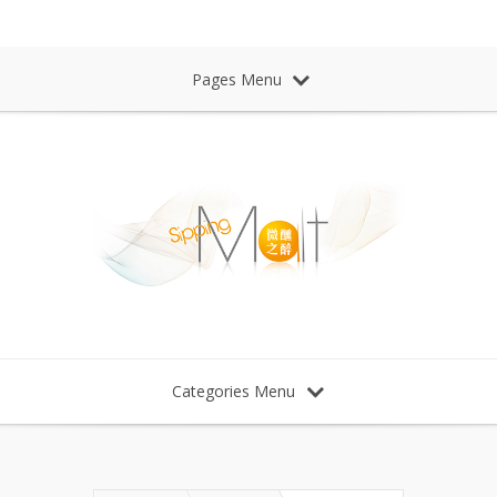
Sipping Malt Whisky 微醺之醉 威士忌
Pages Menu
Categories Menu