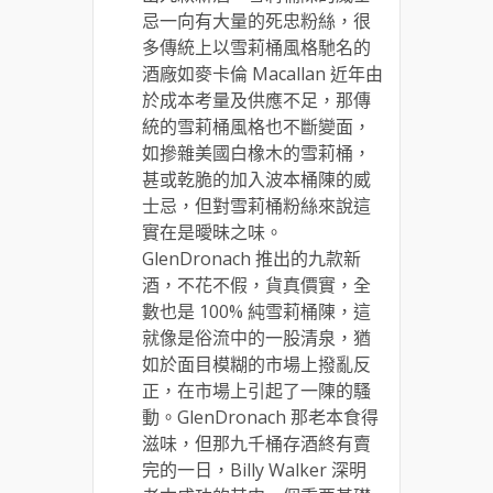
忌一向有大量的死忠粉絲，很
多傳統上以雪莉桶風格馳名的
酒廠如麥卡倫 Macallan 近年由
於成本考量及供應不足，那傳
統的雪莉桶風格也不斷變面，
如摻雜美國白橡木的雪莉桶，
甚或乾脆的加入波本桶陳的威
士忌，但對雪莉桶粉絲來說這
實在是曖昧之味。
GlenDronach 推出的九款新
酒，不花不假，貨真價實，全
數也是 100% 純雪莉桶陳，這
就像是俗流中的一股清泉，猶
如於面目模糊的市場上撥亂反
正，在市場上引起了一陳的騷
動。GlenDronach 那老本食得
滋味，但那九千桶存酒終有賣
完的一日，Billy Walker 深明