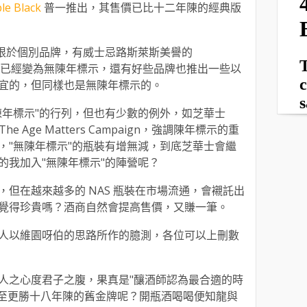
le Black
普一推出，其售價已比十二年陳的經典版
止限於個別品牌，有威士忌路斯萊斯美譽的
店系列已經變為無陳年標示，還有好些品牌也推出一些以
宜的，但同樣也是無陳年標示的。
陳年標示"的行列，但也有少數的例外，如芝華士
 The Age Matters Campaign，強調陳年標示的重
，"無陳年標示"的瓶裝有增無減，到底芝華士會繼
的我加入"無陳年標示"的陣營呢？
但在越來越多的 NAS 瓶裝在市場流通，會襯託出
覺得珍貴嗎？酒商自然會提高售價，又賺一筆。
人以維園呀伯的思路所作的臆測，各位可以上刪數
人之心度君子之腹，果真是"釀酒師認為最合適的時
輸甚至更勝十八年陳的舊金牌呢？開瓶酒喝喝便知龍與