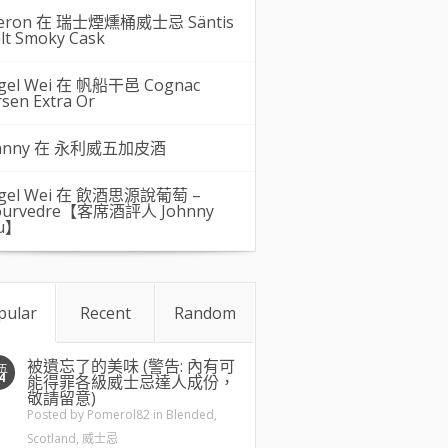
eron 在
瑞士煙燻桶威士忌 Säntis
lt Smoky Cask
gel Wei
在
帆船干邑 Cognac
rsen Extra Or
hnny 在
永利威五加皮酒
gel Wei
在
飲酒思源說葡萄 –
urvedre【客席酒評人 Johnny
u】
pular
Recent
Random
被遺忘了的美味 (警告: 內有可
五
4
能得罪各級威士忌達人成份，
敬請留意)
Posted by
Pomerol82
in
Blended
,
Scotland
,
威士忌