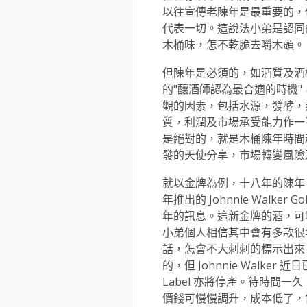
以往宣傳老陳年是最重要的，
代表一切。這說法小弟是認同
木桶味，怎不乾脆去嚼木頭。
但陳年是必須的，如酒質及酒
的"釀酒師認為最合適的時機
觀的因素，包括水源，發酵，
質，利潤及市場承受能力作一
是絕對的，就是木桶陳年時間
發的天使分享，市場轉變風險
就以金牌為例，十八年的陳年，
年推出的 Johnnie Walker
年的訊息。這新金牌的酒，可
小弟個人相信其中會有多款很
話，怎會不大刺刺的標示出來
的，但 Johnnie Walke
Label 亦將停產。待時間
價錢可慢慢調升，成本低了，