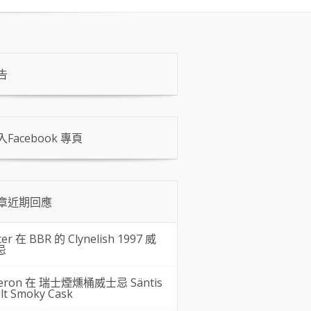
告
入Facebook 專頁
章近期回應
ter 在
BBR 的 Clynelish 1997 威
忌
eron 在
瑞士煙燻桶威士忌 Säntis
lt Smoky Cask