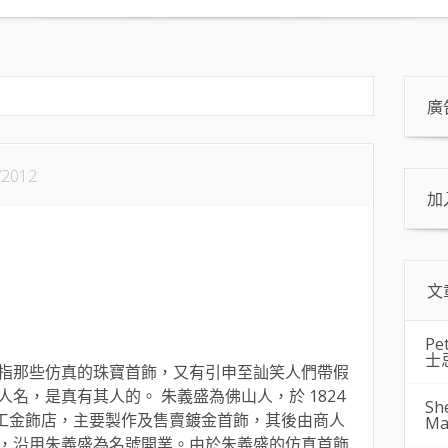
廣
/2012
加
文
Pe
士
指那些仿真的珠寶首飾，又有引申至訕笑人們帶假
名，是真有其人的。 朱義盛為佛山人，於 1824
Sh
了加工金飾店，主要製作及售賣鍍金首飾，其後由商人
Ma
，沿用朱義盛為名號開業。由於朱義盛的仿真首飾