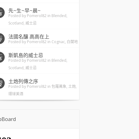
先~生~早~晨~
二
3
Posted by
Pomerol82
in
Blended
,
Scotland
,
威士忌
法國名釀 高高在上
三
7
Posted by
Pomerol82
in
Cognac
,
白蘭地
斯凱島的威士忌
二
5
Posted by
Pomerol82
in
Blended
,
Scotland
,
威士忌
土炮列傳之序
四
2
Posted by
Pomerol82
in
包羅萬象
,
土炮
,
環球美酒
ipBoard