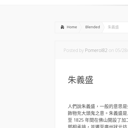
Home
Blended
朱義盛
Posted by
Pomerol82
on 05/28
朱義盛
人們說朱義盛，一般的意思是
飾物充大頭鬼之意。朱義盛是人
至 1825 年間在佛山開設
鄧相承接，並遷至廣州狀元坊