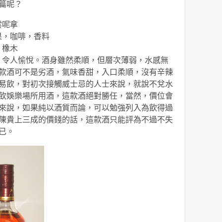
篇呢？
雲呢拿
果，咖啡，香料
，橡木
甜，令人愉悅。酒身雖然柔順，但層次薄弱，水感無
款酒可不是劣酒，氣味香甜，入口柔順，沒有辛辣
易飲，對初次接觸威士忌的人士來說，就說不兌水
飲娛樂場所用酒，這款酒絕對勝任，當然，價位會
來說，如果純以酒質而論，可以勉強列入為飲得過
陳貴上三成的價錢的話，這款酒只能評為不過不失
已。