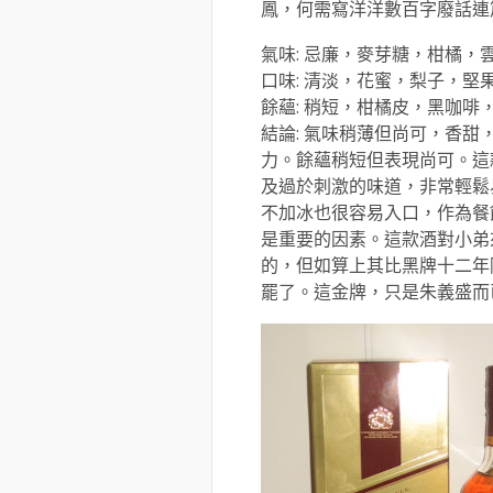
鳳，何需寫洋洋數百字廢話連
氣味: 忌廉，麥芽糖，柑橘，
口味: 清淡，花蜜，梨子，堅
餘蘊: 稍短，柑橘皮，黑咖啡
結論: 氣味稍薄但尚可，香
力。餘蘊稍短但表現尚可。這
及過於刺激的味道，非常輕鬆
不加冰也很容易入口，作為餐
是重要的因素。這款酒對小弟
的，但如算上其比黑牌十二年
罷了。這金牌，只是朱義盛而