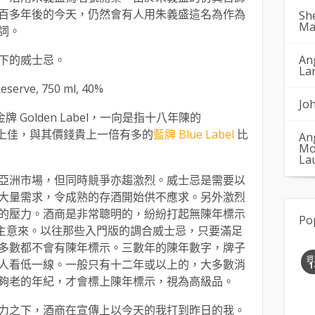
百多年後的今天，仍然會有人用朱義盛這名為作為
Sh
Ma
詞。
下的威士忌。
An
La
eserve, 750 ml, 40%
Jo
 的金牌 Golden Label，一向是指十八年陳的
上佳，與其價錢貴上一倍有多的
藍牌 Blue Label
比
An
Mo
La
亞洲市場，但同時競爭亦趨激烈。威士忌是需要以
大量需求，令成熟的存酒開始供不應求。另外激烈
的壓力。酒商是非常聰明的，紛紛打起無陳年標示
Po
(NAS) 的主意來。以往那些入門版的調合威士忌，只要滿足
多數都不會有陳年標示。三數年的陳年數字，牌子
週
人看低一線。一般只有十二年或以上的，大多數消
1
夠老的年紀，才會標上陳年標示，視為高級品。
力之下，酒商在宣傳上以今天的我打到昨日的我。