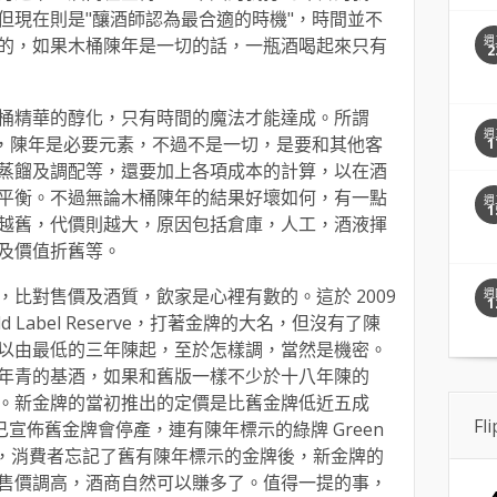
但現在則是"釀酒師認為最合適的時機"，時間並不
週
的，如果木桶陳年是一切的話，一瓶酒喝起來只有
2
桶精華的醇化，只有時間的魔法才能達成。所謂
週
"，陳年是必要元素，不過不是一切，是要和其他客
1
蒸餾及調配等，還要加上各項成本的計算，以在酒
平衡。不過無論木桶陳年的結果好壞如何，有一點
週
1
越舊，代價則越大，原因包括倉庫，人工，酒液揮
及價值折舊等。
比對售價及酒質，飲家是心裡有數的。這於 2009
週
1
 Gold Label Reserve，打著金牌的大名，但沒有了陳
以由最低的三年陳起，至於怎樣調，當然是機密。
年青的基酒，如果和舊版一樣不少於十八年陳的
。新金牌的當初推出的定價是比舊金牌低近五成
Fl
r 近日已宣佈舊金牌會停產，連有陳年標示的綠牌 Green
一久，消費者忘記了舊有陳年標示的金牌後，新金牌的
售價調高，酒商自然可以賺多了。值得一提的事，