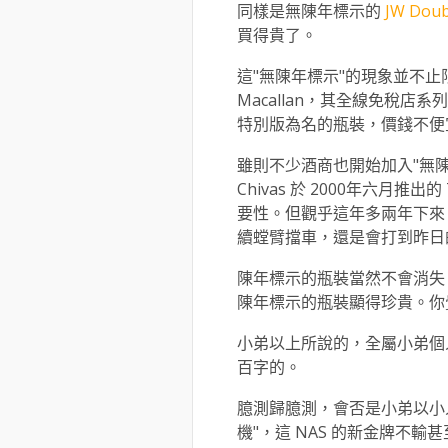
同樣是無陳年標示的
JW Doub
買得貴了。
這"無陳年標示"的現象並不
Macallan，其全線免稅
特別版為名的瓶裝，價錢不便
雖則不少酒商也開始加入"無
Chivas 於 2000年六月推出的
要性。但觀乎這年多兩年下來
續螳臂擋車，還是會打到昨日
陳年標示的瓶裝當然不會消失，
陳年標示的瓶裝顯得珍貴。你
小弟以上所說的，全屬小弟個
百字的。
臆測歸臆測，會否是小弟以小
機"，這 NAS 的新金牌不