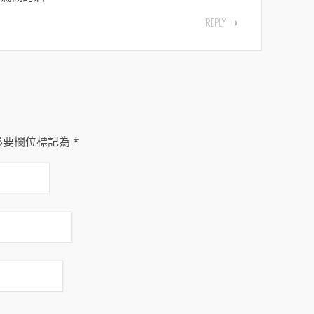
REPLY
必要欄位標記為
*