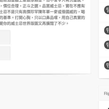
，價位合理，正斗之選。品賞威士忌，實在不應有
週
士忌不是只有高價珍罕陳年單一麥或倭國威的，喝
2
的基準。打開心胸，只以口鼻品嚐，用自己真實的
覺你的威士忌世界版圖又再擴闊了不少。
週
1
週
1
週
1
Fl