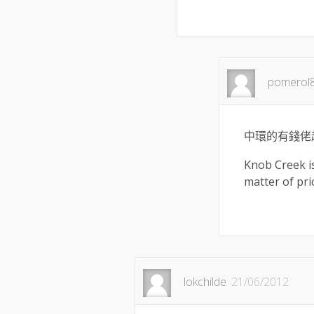
pomerol
中環的有錢佬超市 
Knob Creek is
matter of pri
lokchilde
21/06/2012