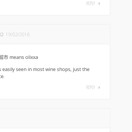
REPLY
82
19/02/2016
means olixxa
 easily seen in most wine shops, just the
ce.
REPLY