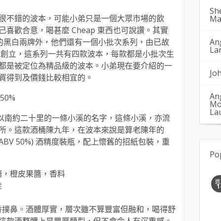
Sh
很不錯的波本，可能小弟只是一個大眾市場的飲
Ma
喜歡合意，喝甚麼 Cheap 東西也可說讚。其實
人熟悉的黑白兩牌外，他們還有一個小批次系列，由已故
An
La
oe 所創立，這系列一共有四款波本，每款都是小批次生
都是被定位為精品級的波本。小弟現在要介紹的一
Jo
買得到及價錢比較相宜的。
An
 50%
Mo
La
邊酒廠以南約二十里的一條小溪的名字，這條小溪，亦流
所。這款酒桶陳九年，在波本來說是算老陳年的
of (ABV 50%) 酒精度裝瓶，配上懷舊的招紙包裝，重
Po
糖，橙皮果醬，香料
週
桂
1
濃香撲鼻。酒體厚實，層次雖不算豐富但融和，喝得舒
這款酒整體上是豐厚類型，但不會令人有沉重感。