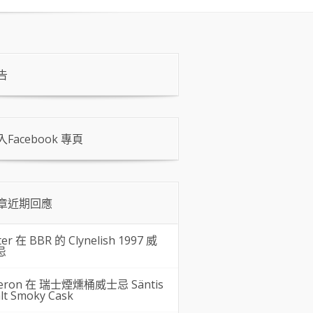
告
入Facebook 專頁
章近期回應
ter 在
BBR 的 Clynelish 1997 威
忌
eron 在
瑞士煙燻桶威士忌 Säntis
lt Smoky Cask