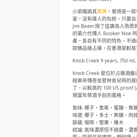
小弟喝過其
黑牌
，覺得是一款
家，沒有達人的包袱，只要自己
Jim Beam 除了這廣為
的第六代傳人 Booker N
產，各自有不同的特色，不過
款精品級占邊，在香港是較易
Knob Creek 9 years, 750 ml,
Knob Creek 是位於占
經美帝傳奇坐管林肯兒時的居
了，以較高的 100 US pro
現當年禁酒令前的風格。
氣味: 椰子，香蕉，蜜糖，焦
味道: 椰子，多士，焦糖，肉
餘蘊: 咖啡，堅果，橡木
結論: 氣味濃厚但不過重，
服。餘蘊甘苦適度，頗耐嚼。