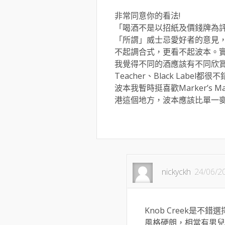
非常同意你的看法!
「喝酒不是以招紙及價錢牌為
「所謂」威士忌愛好者的意見
不起調合式，更看不起波本。
我覺得不同的酒應該有不同欣賞方
Teacher、Black Labe
波本我暫時挺喜歡Marker’s
港這個地方，波本應該比單一麥
nickyckh
24/06/2
Knob Creek是
風格硬朗，相當有男兒