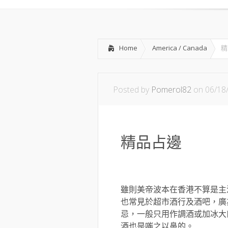
Home
America / Canada
精
Posted by
Pomerol82
on 06/18
精品占邊
雖則美帝波本在香港不算是主流威
也常見於超市酒行及酒吧，廣
忌，一般只用作調酒或加冰大
酒也是嗤之以鼻的。