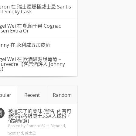
eron 在
瑞士煙燻桶威士忌 Säntis
lt Smoky Cask
gel Wei
在
帆船干邑 Cognac
rsen Extra Or
hnny 在
永利威五加皮酒
gel Wei
在
飲酒思源說葡萄 –
urvedre【客席酒評人 Johnny
u】
pular
Recent
Random
被遺忘了的美味 (警告: 內有可
五
4
能得罪各級威士忌達人成份，
敬請留意)
Posted by
Pomerol82
in
Blended
,
Scotland
,
威士忌