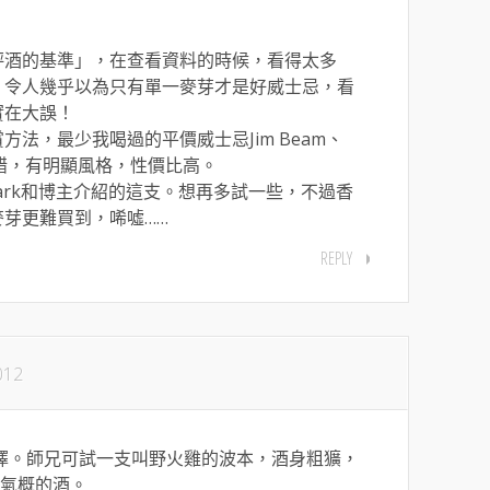
評酒的基準」，在查看資料的時候，看得太多
，令人幾乎以為只有單一麥芽才是好威士忌，看
實在大誤！
法，最少我喝過的平價威士忌Jim Beam、
l都很不錯，有明顯風格，性價比高。
 Mark和博主介紹的這支。想再多試一些，不過香
芽更難買到，唏噓……
REPLY
012
不錯選擇。師兄可試一支叫野火雞的波本，酒身粗獷，
氣概的酒。