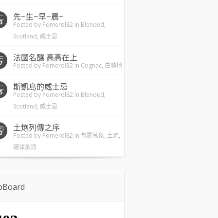
先~生~早~晨~
二
3
Posted by
Pomerol82
in
Blended
,
Scotland
,
威士忌
法國名釀 高高在上
三
7
Posted by
Pomerol82
in
Cognac
,
白蘭地
斯凱島的威士忌
二
5
Posted by
Pomerol82
in
Blended
,
Scotland
,
威士忌
土炮列傳之序
四
2
Posted by
Pomerol82
in
包羅萬象
,
土炮
,
環球美酒
ipBoard