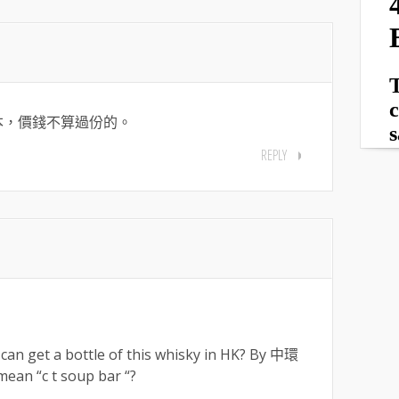
本，價錢不算過份的。
REPLY
can get a bottle of this whisky in HK? By 中環
n “c t soup bar “?