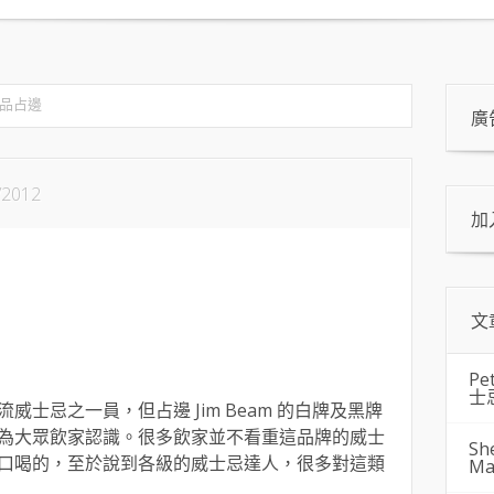
品占邊
廣
/2012
加
文
Pe
士
士忌之一員，但占邊 Jim Beam 的白牌及黑牌
為大眾飲家認識。很多飲家並不看重這品牌的威士
Sh
口喝的，至於說到各級的威士忌達人，很多對這類
Ma