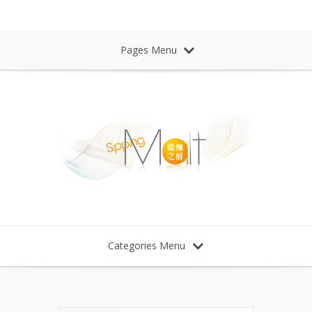
Sipping Malt Whisky 微醺之醉 威士忌
Pages Menu
Categories Menu