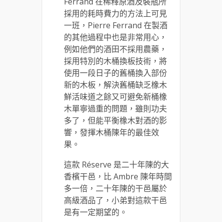
Ferrand 在稀釋原酒及裝瓶所
採用的耗時費力的方法上可見
一班，Pierre Ferrand 在製酒
的其他過程中也是非常用心，
例如他們的酒田不採用農藥，
採用特別的木桶換板技術，將
使用一段日子的舊桶換入部份
新的木板，解決舊桶缺乏橡木
鮮活味道之餘又可避免新桶橡
木單寧過重的問題，雖則功夫
多了，但能平衡橡木對酒的影
響，發揮木桶陳年的最佳效
果。
這款 Réserve 是二十年陳的大
香檳干邑，比 Ambre 陳年時間
多一倍，二十年陳的干邑屬於
高級酒品了，小弟對這款干邑
是有一定期望的。