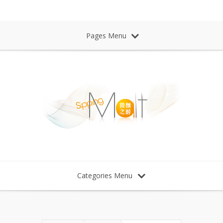
Sipping Malt Whisky 微醺之醉 威士忌
Pages Menu
Categories Menu