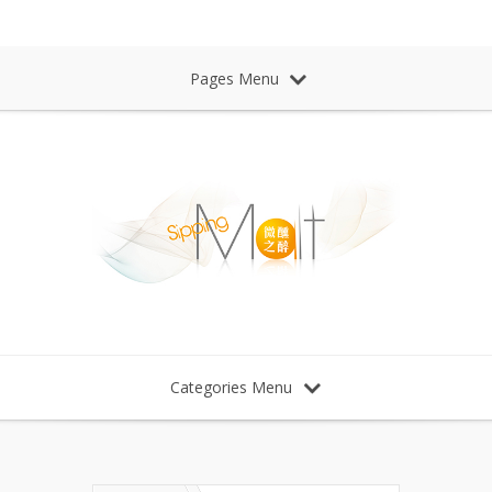
Sipping Malt Whisky 微醺之醉 威士忌
Pages Menu
Categories Menu