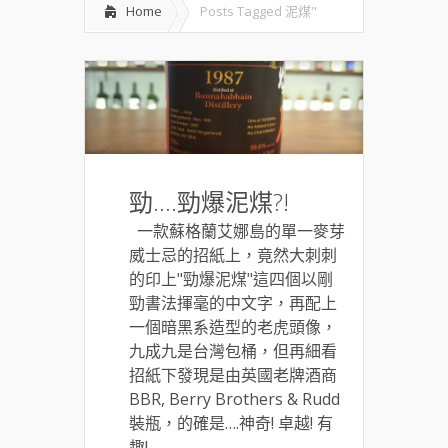
Home
Posts Tagged
泥煤"
勁….勁爆泥煤?!
一款蘇格蘭艾娜島的單一麥芽
威士忌的招紙上，竟然大刺刺
的印上"勁爆泥煤"這四個以剛
勁書法揮毫的中文字，再配上
一個暗黑系造型的老虎頭像，
九成九是台灣包桶，但再細看
招紙下發現是由英國老牌酒商
BBR, Berry Brothers & Rudd
裝瓶，的確是….神奇! 卓越! 有
趣!...