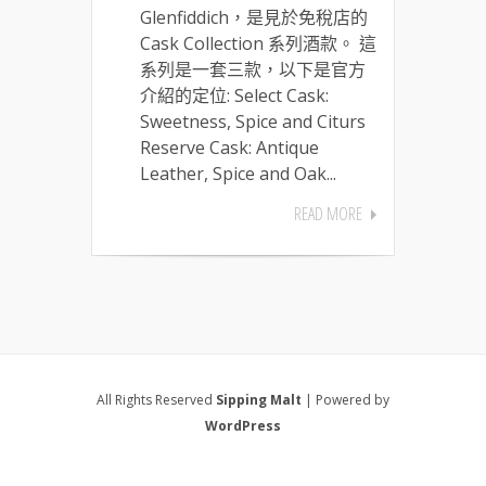
Glenfiddich，是見於免稅店的
Cask Collection 系列酒款。 這
系列是一套三款，以下是官方
介紹的定位: Select Cask:
Sweetness, Spice and Citurs
Reserve Cask: Antique
Leather, Spice and Oak...
READ MORE
All Rights Reserved
Sipping Malt
| Powered by
WordPress