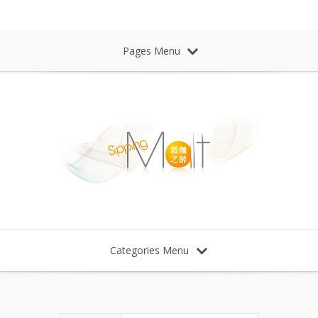
Sipping Malt Whisky 微醺之醉 威士忌
Pages Menu
Categories Menu