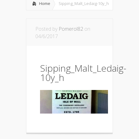
Home
Sipping_Malt_Ledaig-10y_h
Posted by
Pomerol82
on
04/6/2017
Sipping_Malt_Ledaig-
10y_h