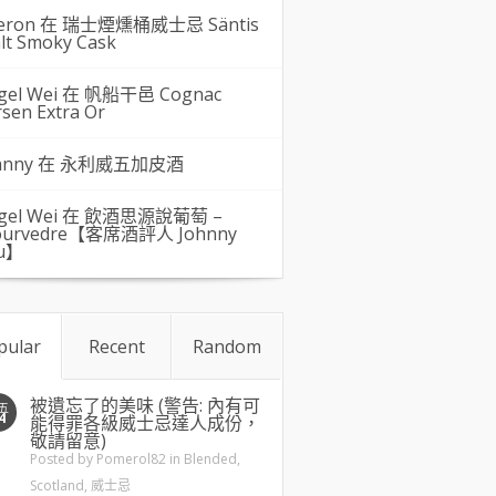
eron 在
瑞士煙燻桶威士忌 Säntis
lt Smoky Cask
gel Wei
在
帆船干邑 Cognac
rsen Extra Or
hnny 在
永利威五加皮酒
gel Wei
在
飲酒思源說葡萄 –
urvedre【客席酒評人 Johnny
u】
pular
Recent
Random
被遺忘了的美味 (警告: 內有可
五
4
能得罪各級威士忌達人成份，
敬請留意)
Posted by
Pomerol82
in
Blended
,
Scotland
,
威士忌