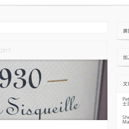
廣
/2017
加
文
Pe
士
Sh
Ma