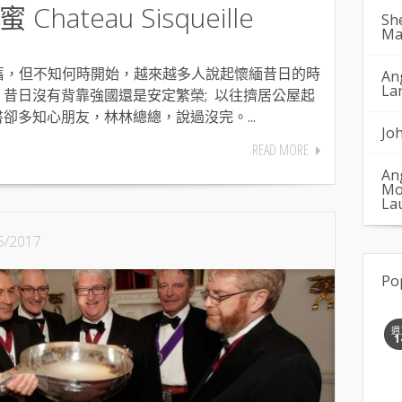
ateau Sisqueille
Sh
Ma
，但不知何時開始，越來越多人說起懷緬昔日的時
An
La
 昔日沒有背靠強國還是安定繁榮; 以往擠居公屋起
書卻多知心朋友，林林總總，說過沒完。...
Jo
READ MORE
An
Mo
La
5/2017
Po
週
1