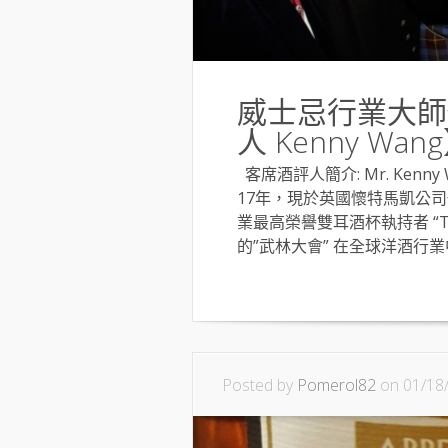
威士忌行業大師
人 Kenny Wan
客席酒評人簡介: Mr. Ke
17年，現於英國懷特馬凱公司
業最高榮譽雙耳酒杯執持者 “The 
的”武林大會” 在全球洋酒行業中,
Posted by
Pomerol82
on 01/18