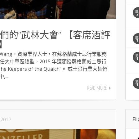
週
2
們的”武林大會” 【客席酒評
週
g】
1
nny Wang，資深業界人士，在蘇格蘭威士忌行業服務
週
1
任大中華區總監，2015 年獲頒授蘇格蘭威士忌行
Keepers of the Quaich"。 威士忌行業大師們
...
週
1
READ MORE
Fl
/2017