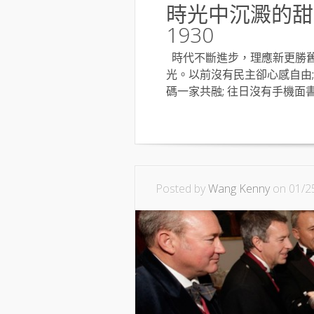
時光中沉澱的甜蜜 Ch
1930
時代不斷進步，理應新更勝舊
光。以前沒有民主卻心感自由;
碼一家共融; 往日沒有手機面
Posted by
Wang Kenny
on 01/2