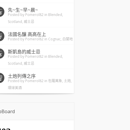
先~生~早~晨~
二
3
Posted by
Pomerol82
in
Blended
,
Scotland
,
威士忌
法國名釀 高高在上
三
7
Posted by
Pomerol82
in
Cognac
,
白蘭地
斯凱島的威士忌
二
5
Posted by
Pomerol82
in
Blended
,
Scotland
,
威士忌
土炮列傳之序
四
2
Posted by
Pomerol82
in
包羅萬象
,
土炮
,
環球美酒
ipBoard