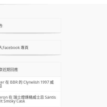
告
入Facebook 專頁
章近期回應
ter 在
BBR 的 Clynelish 1997 威
忌
eron 在
瑞士煙燻桶威士忌 Säntis
lt Smoky Cask