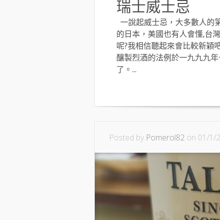
瑞士威士忌
一說起威士忌，大多數人的第
的日本，美國也有人會懂,台
呢?我相信聽起來會比較新穎
釀製烈酒的法例於一九九九年
了。...
Posted by
Pomerol82
on 01/1/