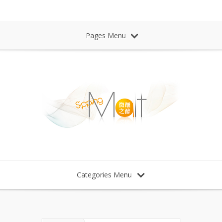
Sipping Malt Whisky 微醺之醉 威士忌
Pages Menu
Categories Menu