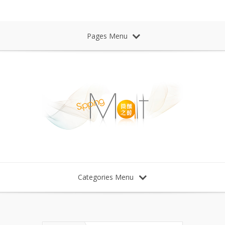
Sipping Malt Whisky 微醺之醉 威士忌
Pages Menu
Categories Menu